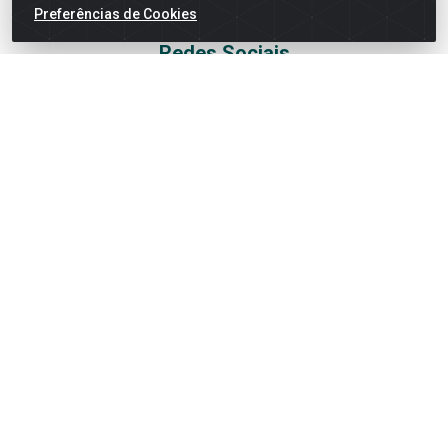
suporte@goiasatacado.com.br
Preferências de Cookies
Redes Sociais
Instagram
Facebook
Linkedin
YouTube
Formas de Pagamento
Rede Brasil - Avenida Universitária, nº 3860, Jardim das
Américas II Etapa - Anápolis/GO - CEP 75070-415 - CNPJ
07.728.073/0002-24