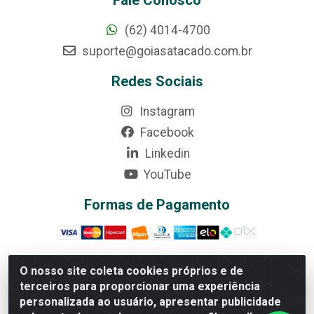
(62) 4014-4700
suporte@goiasatacado.com.br
Redes Sociais
Instagram
Facebook
Linkedin
YouTube
Formas de Pagamento
O nosso site coleta cookies próprios e de
terceiros para proporcionar uma experiência
Rede Brasil - Avenida Universitária, nº 3860, Jardim das
personalizada ao usuário, apresentar publicidade
Américas II Etapa - Anápolis/GO - CEP 75070-415 -