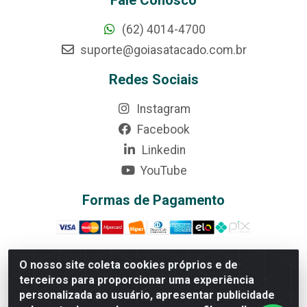
(62) 4014-4700
suporte@goiasatacado.com.br
Redes Sociais
Instagram
Facebook
Linkedin
YouTube
Formas de Pagamento
O nosso site coleta cookies próprios e de
terceiros para proporcionar uma experiência
Rede Brasil - Avenida Universitária, nº 3860, Jardim das
personalizada ao usuário, apresentar publicidade
Américas II Etapa - Anápolis/GO - CEP 75070-415 -