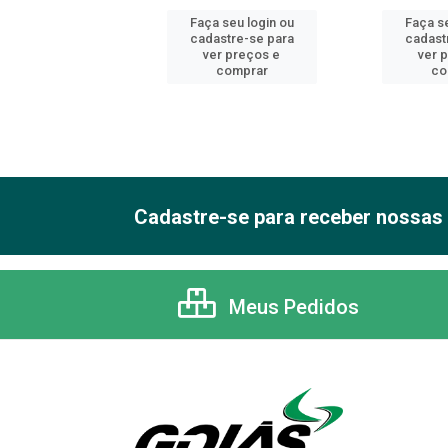
 seu login ou
Faça seu login ou
Faça se
astre-se para
cadastre-se para
cadast
er preços e
ver preços e
ver 
comprar
comprar
co
Cadastre-se para receber nossas 
Meus Pedidos