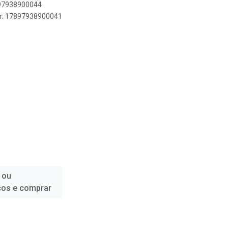
897938900044
er: 17897938900041
 ou
ços e comprar