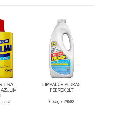
R TIRA
LIMPADOR PEDRAS
LIMPADOR PE
 AZULIM
PEDREX 2LT
PISO REMOV
ML
Código: 29682
Código: 86
 31739