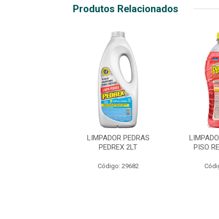
Produtos Relacionados
PADOR TIRA
LIMPADOR PEDRAS
LIMPADO
UGEM AZULIM
PEDREX 2LT
PISO R
50ML
Código: 29682
Códi
digo: 31739