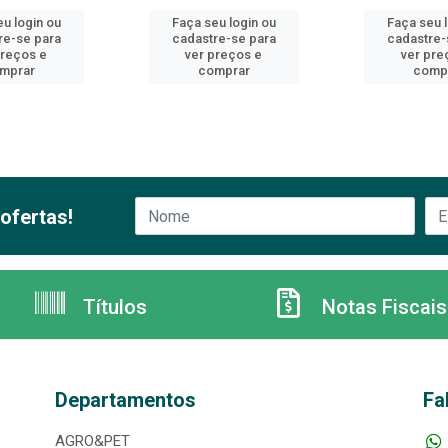
u login ou
Faça seu login ou
Faça seu 
re-se para
cadastre-se para
cadastre-
preços e
ver preços e
ver pre
mprar
comprar
comp
ofertas!
Títulos
Notas Fiscais
Departamentos
Fa
AGRO&PET