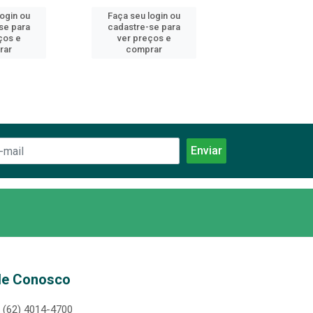
login ou
Faça seu login ou
Faça seu log
se para
cadastre-se para
cadastre-se 
ços e
ver preços e
ver preços
rar
comprar
comprar
le Conosco
(62) 4014-4700