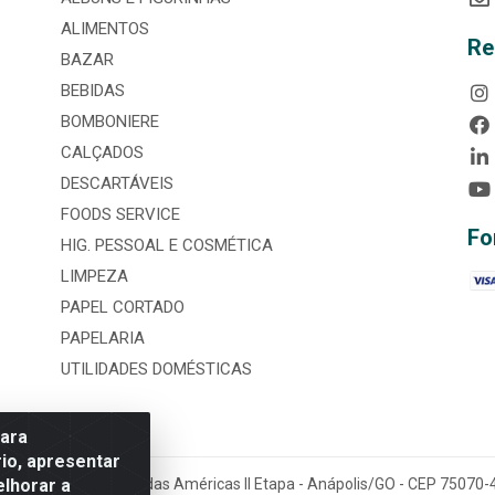
ALIMENTOS
Re
BAZAR
BEBIDAS
BOMBONIERE
CALÇADOS
DESCARTÁVEIS
FOODS SERVICE
Fo
HIG. PESSOAL E COSMÉTICA
LIMPEZA
PAPEL CORTADO
PAPELARIA
UTILIDADES DOMÉSTICAS
para
io, apresentar
elhorar a
tária, nº 3860, Jardim das Américas II Etapa - Anápolis/GO - CEP 7507