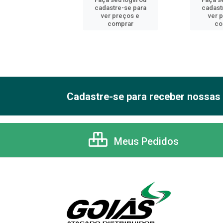
astre-se para
cadastre-se para
cadast
er preços e
ver preços e
ver 
comprar
comprar
co
Cadastre-se para receber nossas 
Meus Pedidos