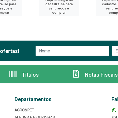
re-se para
cadastre-se para
cadastre-
preços e
ver preços e
ver pre
mprar
comprar
comp
ofertas!
Títulos
Notas Fiscais
Departamentos
Fa
AGRO&PET
ALBUNS E FIGURINHAS