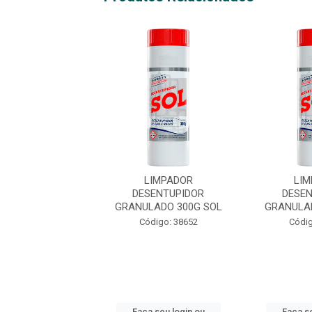
LIMPADOR
LIMPADOR
LIM
SENTUPIDOR
DESENTUPIDOR
DESE
LADO 300G SOL
GRANULADO 300G SOL
GRANULA
digo: 38652
Código: 38652
Códig
 seu login ou
Faça seu login ou
Faça se