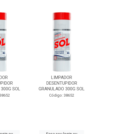
DOR
LIMPADOR
LIMPADO
PIDOR
DESENTUPIDOR
DESENTUPI
300G SOL
GRANULADO 300G SOL
GRANULADO 30
 38652
Código: 38652
Código: 38
login ou
Faça seu login ou
Faça seu log