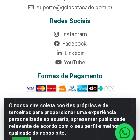
suporte@goiasatacado.com.br
Redes Sociais
Instagram
Facebook
Linkedin
YouTube
Formas de Pagamento
O nosso site coleta cookies próprios e de
terceiros para proporcionar uma experiência
Rede Brasil - Avenida Universitária, nº 3860, Jardim das
personalizada ao usuário, apresentar publicidade
Américas II Etapa - Anápolis/GO - CEP 75070-415 -
relevante de acordo com o seu perfil e melhorar a
CNPJ 07.728.073/0002-24
qualidade do nosso site.