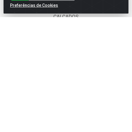
BOMBONIERE
Preferências de Cookies
CALÇADOS
DESCARTÁVEIS
FOODS SERVICE
HIG. PESSOAL E COSMÉTICA
LIMPEZA
PAPEL CORTADO
PAPELARIA
UTILIDADES DOMÉSTICAS
Fale Conosco
(62) 4014-4700