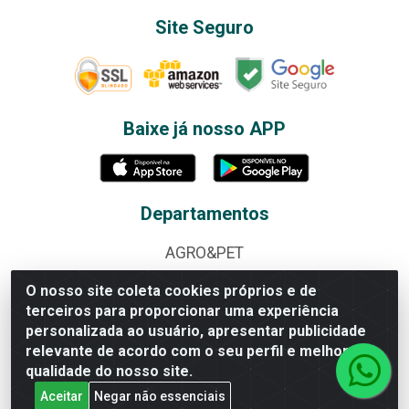
Site Seguro
Baixe já nosso APP
Departamentos
AGRO&PET
ALBUNS E FIGURINHAS
O nosso site coleta cookies próprios e de
terceiros para proporcionar uma experiência
ALIMENTOS
personalizada ao usuário, apresentar publicidade
relevante de acordo com o seu perfil e melhorar a
BAZAR
qualidade do nosso site.
BEBIDAS
Aceitar
Negar não essenciais