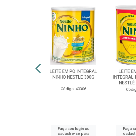
EM PÓ INTEGRAL
LEITE EM PÓ INTEGRAL
LEITE E
BÉ LATA 380G
NINHO NESTLÉ 380G
INTEGRAL
NESTLÉ
digo: 45930
Código: 40306
Códig
 seu login ou
Faça seu login ou
Faça se
astre-se para
cadastre-se para
cadast