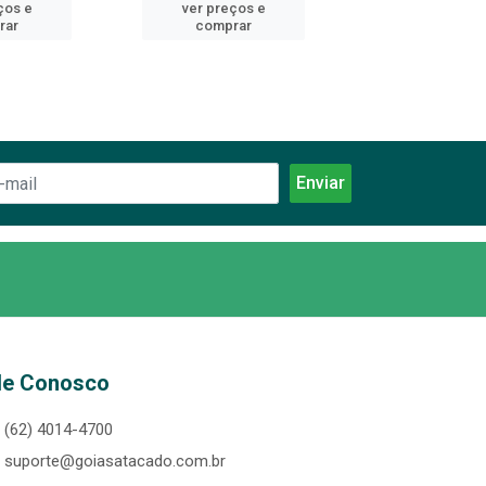
ços e
ver preços e
ver preços
rar
comprar
comprar
le Conosco
(62) 4014-4700
suporte@goiasatacado.com.br