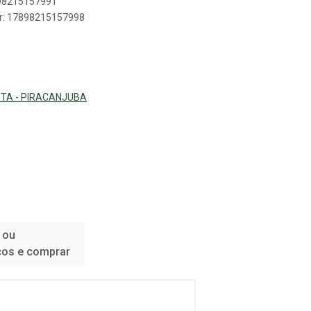
898215157991
er: 17898215157998
ISTA - PIRACANJUBA
 ou
ços e comprar