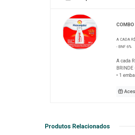
COMBO 
A CADA R$
- BNF 6%
A cada R
BRINDE 
• 1 emb
Aces
Produtos Relacionados