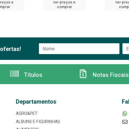
preços e
ver preços e
ver pre
mprar
comprar
comp
ofertas!
Títulos
Notas Fiscais
Departamentos
Fa
AGRO&PET
ALBUNS E FIGURINHAS