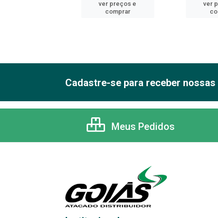
er preços e
ver preços e
ver 
comprar
comprar
co
Cadastre-se para receber nossas 
Meus Pedidos