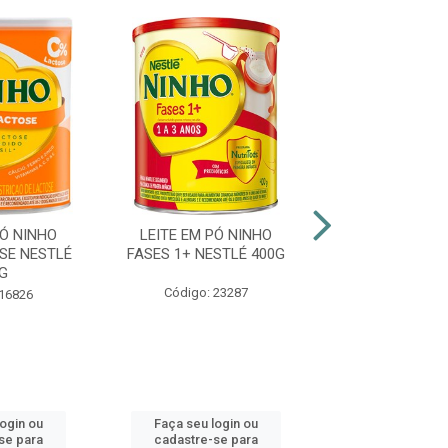
PÓ NINHO
LEITE EM PÓ NINHO
LEITE EM PÓ I
SE NESTLÉ
FASES 1+ NESTLÉ 400G
ITAMBÉ LATA
G
Código: 23287
Código: 45
 16826
login ou
Faça seu login ou
Faça seu log
se para
cadastre-se para
cadastre-se 