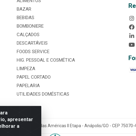
ALIMENTOS
Re
BAZAR
BEBIDAS
BOMBONIERE
CALÇADOS
DESCARTÁVEIS
FOODS SERVICE
Fo
HIG. PESSOAL E COSMÉTICA
LIMPEZA
PAPEL CORTADO
PAPELARIA
UTILIDADES DOMÉSTICAS
para
io, apresentar
elhorar a
tária, nº 3860, Jardim das Américas II Etapa - Anápolis/GO - CEP 7507