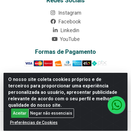
Redes Sociais
Instagram
Facebook
Linkedin
YouTube
Formas de Pagamento
O nosso site coleta cookies próprios e de
terceiros para proporcionar uma experiência
Rede Brasil - Avenida Universitária, nº 3860, Jardim das
personalizada ao usuário, apresentar publicidade
Américas II Etapa - Anápolis/GO - CEP 75070-415 -
relevante de acordo com o seu perfil e melhorar a
CNPJ 07.728.073/0002-24
qualidade do nosso site.
Aceitar
Negar não essenciais
Preferências de Cookies