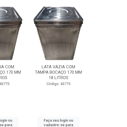
IA COM
LATA VAZIA COM
LATA VAZIA
ÇO 170 MM
TAMPA BOCAÇO 170 MM
TAMPA BOCAÇO
TROS
18 LITROS
18 LITR
 43775
Código: 43775
Código: 43
login ou
Faça seu login ou
Faça seu log
se para
cadastre-se para
cadastre-se 