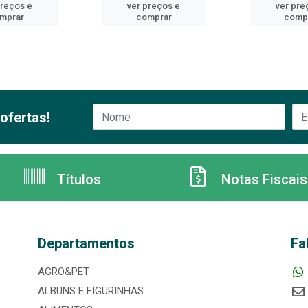
preços e
ver preços e
ver pre
mprar
comprar
comp
ofertas!
Títulos
Notas Fiscais
Departamentos
Fa
AGRO&PET
ALBUNS E FIGURINHAS