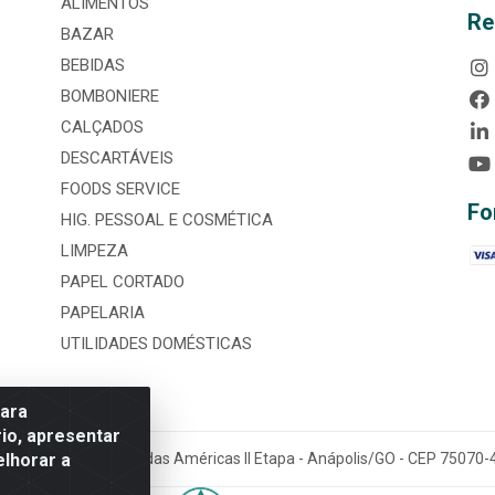
ALIMENTOS
Re
BAZAR
BEBIDAS
BOMBONIERE
CALÇADOS
DESCARTÁVEIS
FOODS SERVICE
Fo
HIG. PESSOAL E COSMÉTICA
LIMPEZA
PAPEL CORTADO
PAPELARIA
UTILIDADES DOMÉSTICAS
para
io, apresentar
elhorar a
tária, nº 3860, Jardim das Américas II Etapa - Anápolis/GO - CEP 7507