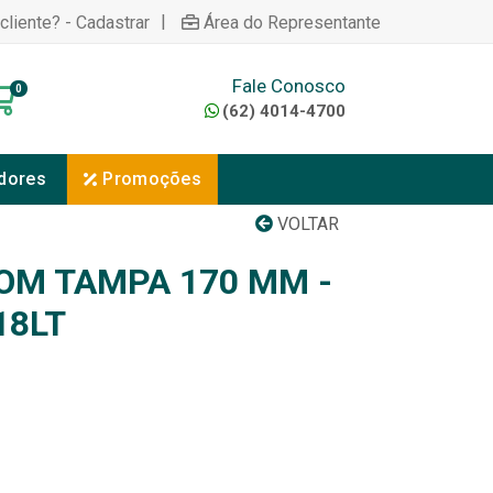
|
cliente? - Cadastrar
Área do Representante
Fale Conosco
0
(62) 4014-4700
dores
Promoções
VOLTAR
COM TAMPA 170 MM -
18LT