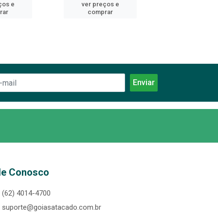
ços e
ver preços e
ver preços
rar
comprar
comprar
le Conosco
(62) 4014-4700
suporte@goiasatacado.com.br