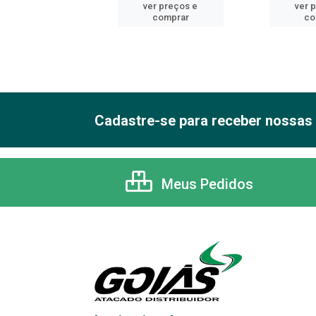
er preços e
ver preços e
ver 
comprar
comprar
co
Cadastre-se para receber nossas 
Meus Pedidos