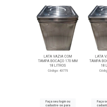
A VAZIA COM
LATA VAZIA COM
LATA 
BOCAÇO 170 MM
TAMPA BOCAÇO 170 MM
TAMPA BO
8 LITROS
18 LITROS
18 
digo: 43775
Código: 43775
Códig
 seu login ou
Faça seu login ou
Faça se
astre-se para
cadastre-se para
cadast