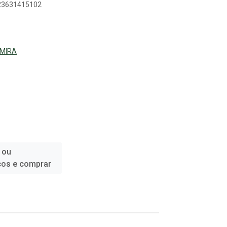
023631415102
LMIRA
 ou
ços e comprar