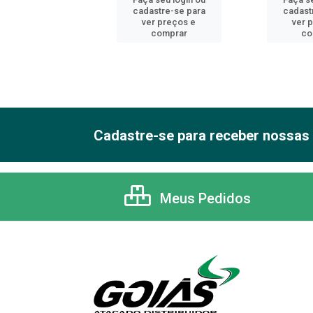
astre-se para
cadastre-se para
cadast
er preços e
ver preços e
ver 
comprar
comprar
co
Cadastre-se para receber nossas 
Meus Pedidos