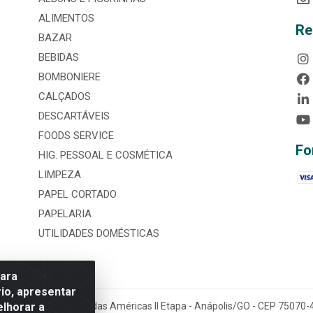
ALIMENTOS
Re
BAZAR
BEBIDAS
BOMBONIERE
CALÇADOS
DESCARTÁVEIS
FOODS SERVICE
Fo
HIG. PESSOAL E COSMÉTICA
LIMPEZA
PAPEL CORTADO
PAPELARIA
UTILIDADES DOMÉSTICAS
para
io, apresentar
elhorar a
tária, nº 3860, Jardim das Américas II Etapa - Anápolis/GO - CEP 7507