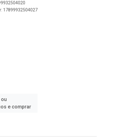
899932504020
er: 17899932504027
 ou
ços e comprar