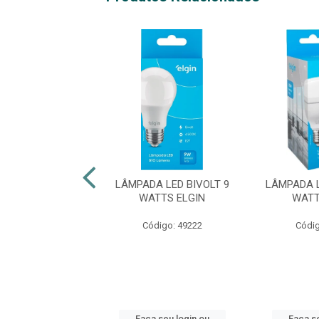
 LED BIVOLT 30
LÂMPADA LED BIVOLT 9
LÂMPADA L
TTS ELGIN
WATTS ELGIN
WATT
digo: 49226
Código: 49222
Códig
 seu login ou
Faça seu login ou
Faça se