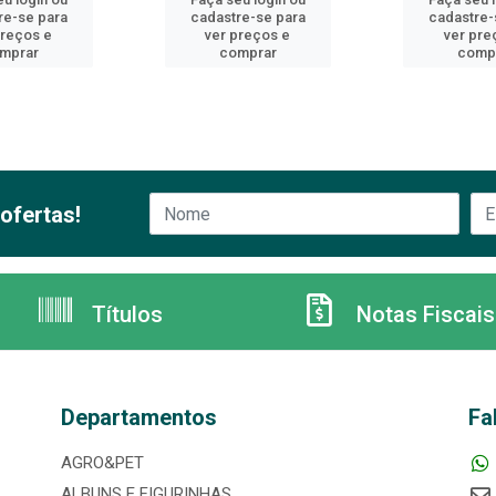
re-se para
cadastre-se para
cadastre-
preços e
ver preços e
ver pre
mprar
comprar
comp
ofertas!
Títulos
Notas Fiscais
Departamentos
Fa
AGRO&PET
ALBUNS E FIGURINHAS