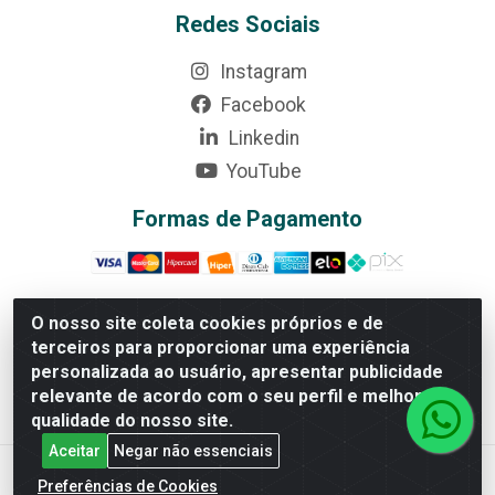
Redes Sociais
Instagram
Facebook
Linkedin
YouTube
Formas de Pagamento
O nosso site coleta cookies próprios e de
terceiros para proporcionar uma experiência
Rede Brasil - Avenida Universitária, nº 3860, Jardim das
personalizada ao usuário, apresentar publicidade
Américas II Etapa - Anápolis/GO - CEP 75070-415 -
relevante de acordo com o seu perfil e melhorar a
CNPJ 07.728.073/0002-24
qualidade do nosso site.
Aceitar
Negar não essenciais
Preferências de Cookies