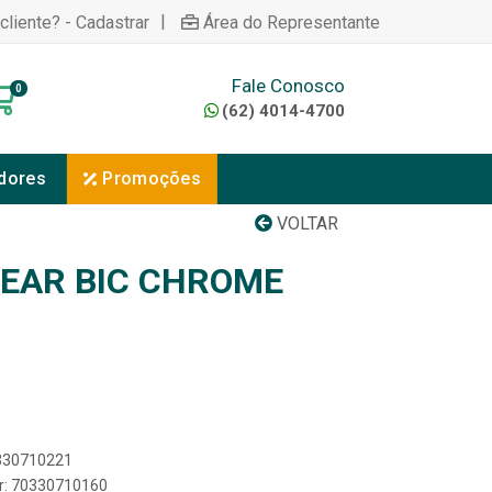
|
cliente? - Cadastrar
Área do Representante
Fale Conosco
0
(62) 4014-4700
dores
Promoções
VOLTAR
EAR BIC CHROME
0330710221
er: 70330710160