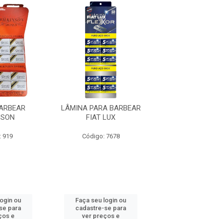
ARBEAR
LÂMINA PARA BARBEAR
CARGA GILLETE
NSON
FIAT LUX
5 LÂMINA RE
: 919
Código: 7678
Código: 44
login ou
Faça seu login ou
Faça seu log
se para
cadastre-se para
cadastre-se 
ços e
ver preços e
ver preços