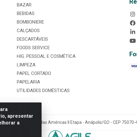
Re
BAZAR
BEBIDAS
BOMBONIERE
CALÇADOS
DESCARTÁVEIS
FOODS SERVICE
Fo
HIG. PESSOAL E COSMÉTICA
LIMPEZA
PAPEL CORTADO
PAPELARIA
UTILIDADES DOMÉSTICAS
para
io, apresentar
elhorar a
tária, nº 3860, Jardim das Américas II Etapa - Anápolis/GO - CEP 7507