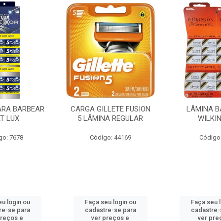
ARA BARBEAR
CARGA GILLETE FUSION
LÂMINA B
AT LUX
5 LÂMINA REGULAR
WILKI
go: 7678
Código: 44169
Código
u login ou
Faça seu login ou
Faça seu 
re-se para
cadastre-se para
cadastre-
preços e
ver preços e
ver pre