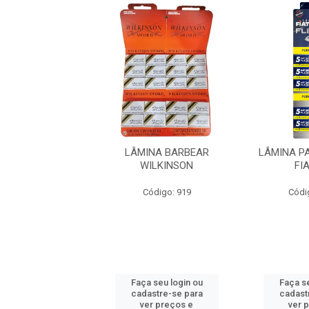
GILLETE FUSION
LÂMINA BARBEAR
LÂMINA P
MINA REGULAR
WILKINSON
FI
digo: 44169
Código: 919
Códi
 seu login ou
Faça seu login ou
Faça se
astre-se para
cadastre-se para
cadast
er preços e
ver preços e
ver 