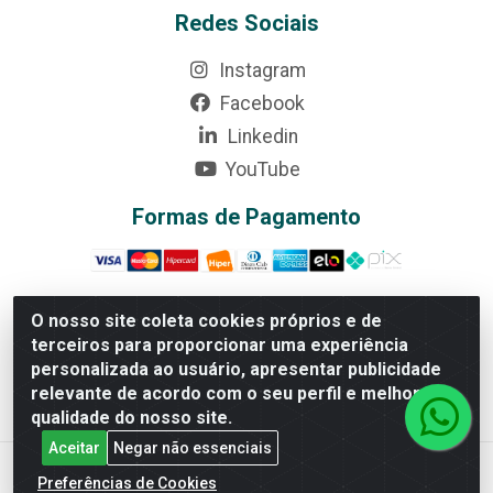
Redes Sociais
Instagram
Facebook
Linkedin
YouTube
Formas de Pagamento
O nosso site coleta cookies próprios e de
terceiros para proporcionar uma experiência
Rede Brasil - Avenida Universitária, nº 3860, Jardim das
personalizada ao usuário, apresentar publicidade
Américas II Etapa - Anápolis/GO - CEP 75070-415 -
relevante de acordo com o seu perfil e melhorar a
CNPJ 07.728.073/0002-24
qualidade do nosso site.
Aceitar
Negar não essenciais
Preferências de Cookies