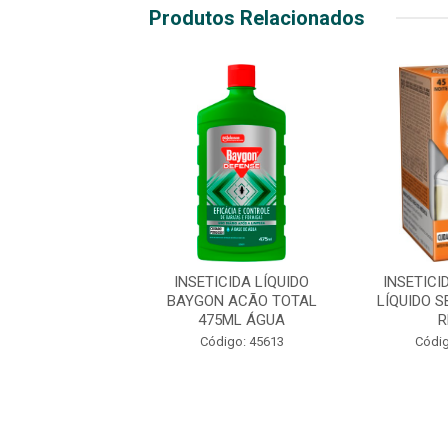
Produtos Relacionados
CIDA ELÉTRICO
INSETICIDA LÍQUIDO
INSETICI
 SBP 45 NOITES
BAYGON ACÃO TOTAL
LÍQUIDO S
REFIL
475ML ÁGUA
R
digo: 44300
Código: 45613
Códig