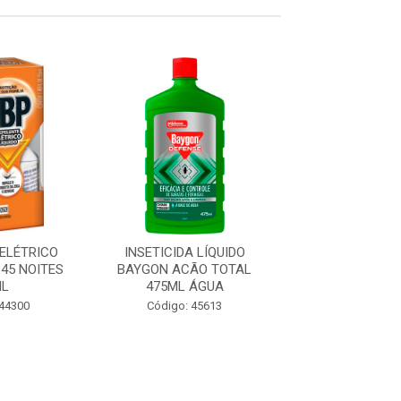
 ELÉTRICO
INSETICIDA LÍQUIDO
INSETICIDA E
 45 NOITES
BAYGON ACÃO TOTAL
LÍQUIDO SBP 45
IL
475ML ÁGUA
REFIL
 44300
Código: 45613
Código: 44