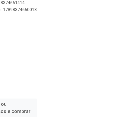
898374661414
er: 17898374660018
 ou
ços e comprar