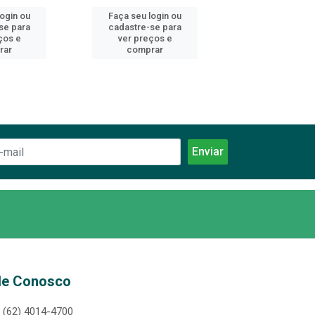
login ou
Faça seu login ou
Faça seu log
se para
cadastre-se para
cadastre-se 
ços e
ver preços e
ver preços
rar
comprar
comprar
le Conosco
(62) 4014-4700