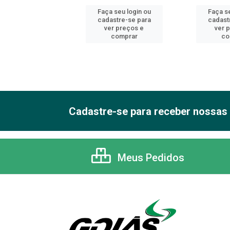
 seu login ou
Faça seu login ou
Faça se
astre-se para
cadastre-se para
cadast
er preços e
ver preços e
ver 
comprar
comprar
co
Cadastre-se para receber nossas 
Meus Pedidos