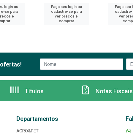
u login ou
Faça seu login ou
Faça seu 
re-se para
cadastre-se para
cadastre-
preços e
ver preços e
ver pre
mprar
comprar
comp
ofertas!
Títulos
Notas Fiscais
Departamentos
Fa
AGRO&PET