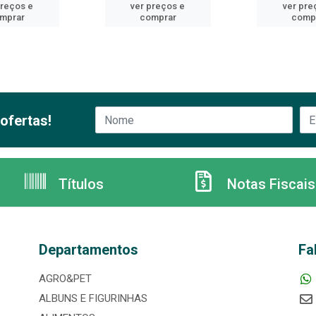
preços e
ver preços e
ver pre
mprar
comprar
comp
ofertas!
Títulos
Notas Fiscais
Departamentos
Fa
AGRO&PET
ALBUNS E FIGURINHAS