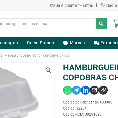
|
Já é cliente? - Entrar
Não é 
atálogos
Quem Somos
Marcas
Fornece
OS
HAMBURGUEIRA ISOPOR COPOBRAS CH-002
HAMBURGUEI
COPOBRAS CH
Código do Fabricante: 400085
Código: 32254
Código NCM: 39231090