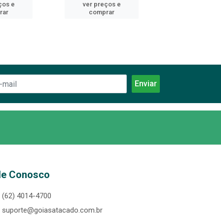
ços e
ver preços e
ver preços
rar
comprar
comprar
le Conosco
(62) 4014-4700
suporte@goiasatacado.com.br