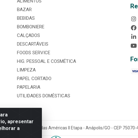
ALIMENTOS
Re
BAZAR
BEBIDAS
BOMBONIERE
CALÇADOS
DESCARTÁVEIS
FOODS SERVICE
Fo
HIG. PESSOAL E COSMÉTICA
LIMPEZA
PAPEL CORTADO
PAPELARIA
UTILIDADES DOMÉSTICAS
para
io, apresentar
elhorar a
tária, nº 3860, Jardim das Américas II Etapa - Anápolis/GO - CEP 7507