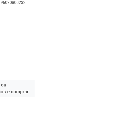
7896030800232
 ou
ços e comprar