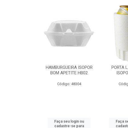
GUEIRA ISOPOR
HAMBURGUEIRA ISOPOR
PORTA 
APETITE HB01
BOM APETITE HB02
ISOP
digo: 48303
Código: 48304
Códig
 seu login ou
Faça seu login ou
Faça se
astre-se para
cadastre-se para
cadast