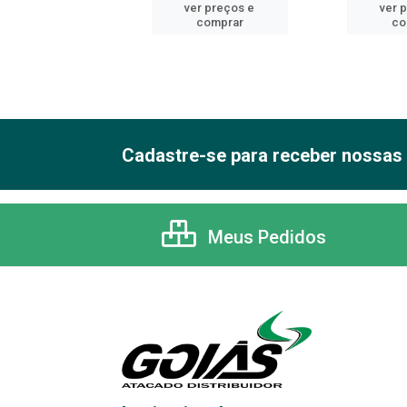
er preços e
ver preços e
ver 
comprar
comprar
co
Cadastre-se para receber nossas 
Meus Pedidos