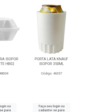
RA ISOPOR
PORTA LATA KNAUF
HAMBURGUEIRA
TE HB02
ISOPOR 350ML
BOM APETITE
 48304
Código: 46357
Código: 48
login ou
Faça seu login ou
Faça seu log
se para
cadastre-se para
cadastre-se 