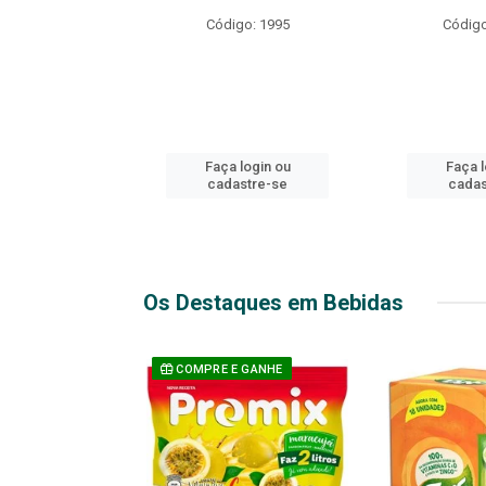
R EXPLOSIVO
Código: 1995
Código
o: 49916
login ou
Faça login ou
Faça l
stre-se
cadastre-se
cadas
Os Destaques em Bebidas
 GANHE
COMPRE E GANHE