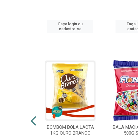
login ou
Faça login ou
Faça l
stre-se
cadastre-se
cadas
 FLORESTLA
BOMBOM BOLA LACTA
BALA MACI
ORACAO 300G
1KG OURO BRANCO
500G 