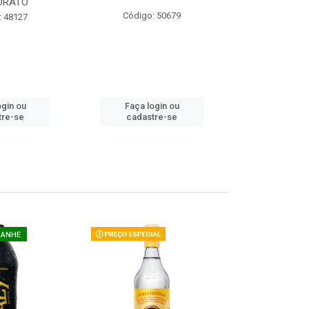
ORATO
COM ACUCAR
Código: 50679
: 48127
Código:
ogin ou
Faça login ou
Faça lo
tre-se
cadastre-se
cadast
GANHE
COMPRE E G