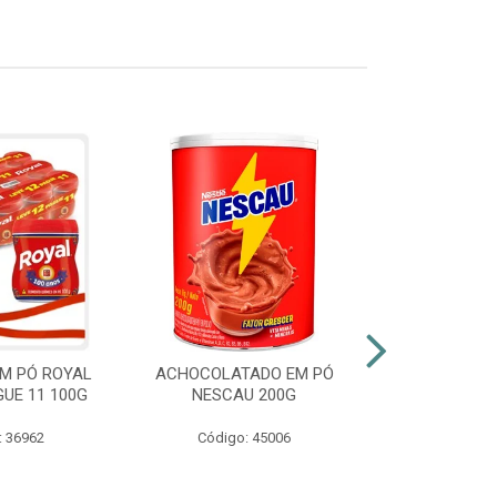
M PÓ ROYAL
ACHOCOLATADO EM PÓ
AZEITE EXT
GUE 11 100G
NESCAU 200G
GALLO VID
: 36962
Código: 45006
Código: