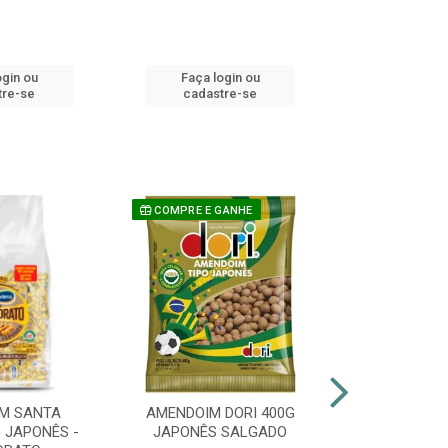
ogin ou
Faça login ou
Faça lo
tre-se
cadastre-se
cadast
COMPRE E GANHE
M SANTA
AMENDOIM DORI 400G
PIRULITO 
 JAPONÊS -
JAPONÊS SALGADO
FLOPITO CO