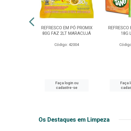
ICO EXTRA
REFRESCO EM PÓ PROMIX
REFRESCO 
 2LT PET
80G FAZ 2LT MARACUJÁ
18G 
o: 51271
Código: 42004
Código
login ou
Faça login ou
Faça l
stre-se
cadastre-se
cadas
Os Destaques em Limpeza