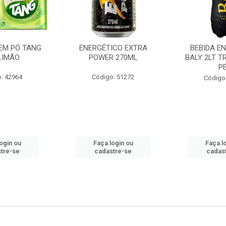
EM PÓ TANG
ENERGÉTICO EXTRA
BEBIDA E
LIMÃO
POWER 270ML
BALY 2LT T
P
: 42964
Código: 51272
Código
ogin ou
Faça login ou
Faça l
tre-se
cadastre-se
cadas