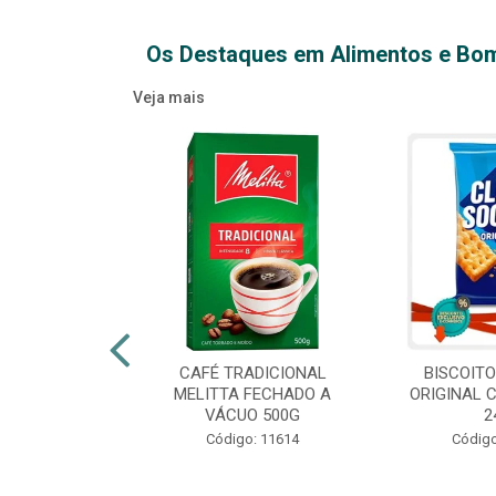
Os Destaques em Alimentos e Bo
Veja mais
XTRA VIRGEM
CAFÉ TRADICIONAL
BISCOIT
IDRO 500ML
MELITTA FECHADO A
ORIGINAL 
VÁCUO 500G
2
o: 14709
Código: 11614
Código