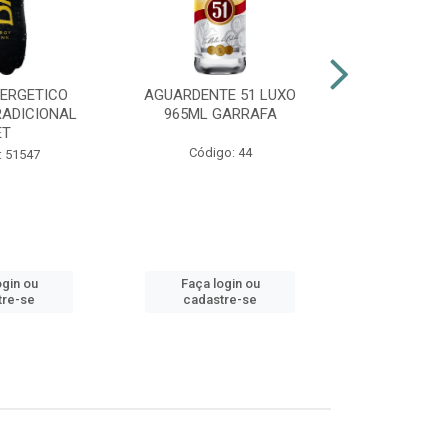
NERGETICO
AGUARDENTE 51 LUXO
ENERGÉTI
RADICIONAL
965ML GARRAFA
POWER 2
ET
Código: 44
Código:
: 51547
ogin ou
Faça login ou
Faça lo
tre-se
cadastre-se
cadast