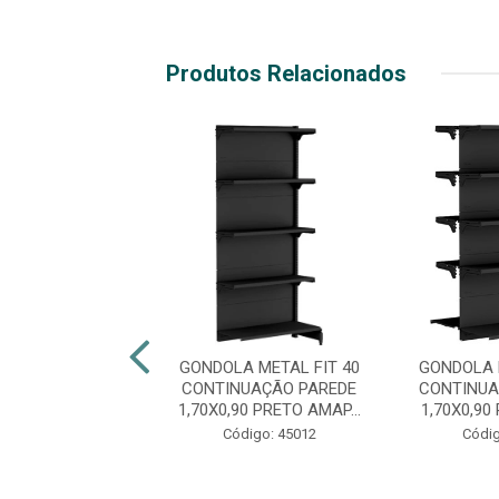
Produtos Relacionados
 GONDOLAS FIT
GONDOLA METAL FIT 40
GONDOLA 
NÍCIO PAREDE
CONTINUAÇÃO PAREDE
CONTINUA
90X0,35 0,40 C5
1,70X0,90 PRETO AMAP...
1,70X0,90
B...
Código: 45012
Códig
digo: 44934