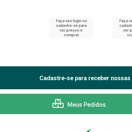
 seu login ou
Faça seu login ou
Faça se
astre-se para
cadastre-se para
cadast
er preços e
ver preços e
ver 
comprar
comprar
co
Cadastre-se para receber nossas 
Meus Pedidos