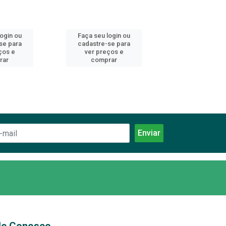
login ou
Faça seu login ou
Faça seu log
se para
cadastre-se para
cadastre-se 
ços e
ver preços e
ver preços
rar
comprar
comprar