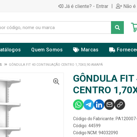
|
Já é cliente? - Entrar
Não é 
atálogos
Quem Somos
Marcas
Fornece
S
GÔNDULA FIT 40 CONTINUAÇÃO CENTRO 1,70X0,90 AMAPÁ
GÔNDULA FIT
CENTRO 1,70
Código do Fabricante: PA120007
Código: 44599
Código NCM: 94032090