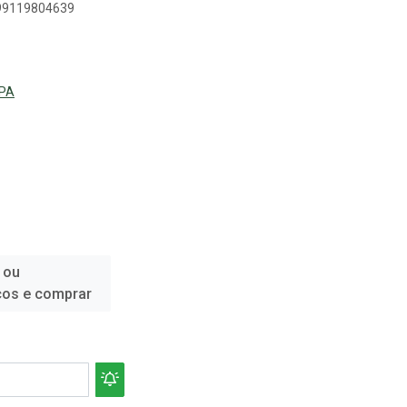
899119804639
PA
 ou
ços e comprar