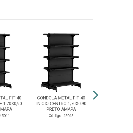
AL FIT 40
GONDOLA METAL FIT 40
AMAPÁ GONDOL
E 1,70X0,90
INICIO CENTRO 1,70X0,90
60 INÍCIO P
AMAPÁ
PRETO AMAPÁ
1,70X0,90X0,35
B...
 45011
Código: 45013
Código: 44