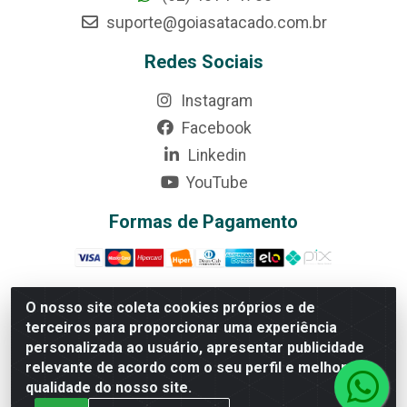
suporte@goiasatacado.com.br
Redes Sociais
Instagram
Facebook
Linkedin
YouTube
Formas de Pagamento
O nosso site coleta cookies próprios e de
terceiros para proporcionar uma experiência
Rede Brasil - Avenida Universitária, nº 3860, Jardim das
personalizada ao usuário, apresentar publicidade
Américas II Etapa - Anápolis/GO - CEP 75070-415 -
relevante de acordo com o seu perfil e melhorar a
CNPJ 07.728.073/0002-24
qualidade do nosso site.