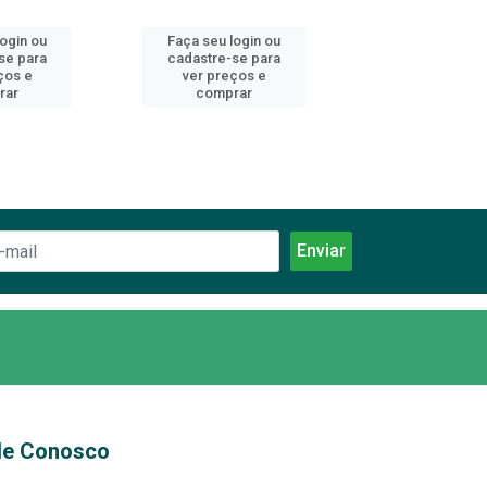
login ou
Faça seu login ou
Faça seu log
se para
cadastre-se para
cadastre-se 
ços e
ver preços e
ver preços
rar
comprar
comprar
le Conosco