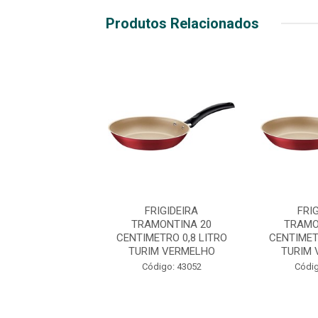
Produtos Relacionados
RIGIDEIRA
FRIGIDEIRA
FRI
MONTINA 28
TRAMONTINA 20
TRAMO
ETRO 3,6 LITRO
CENTIMETRO 0,8 LITRO
CENTIMET
 VERMELHO
TURIM VERMELHO
TURIM
digo: 45038
Código: 43052
Códig