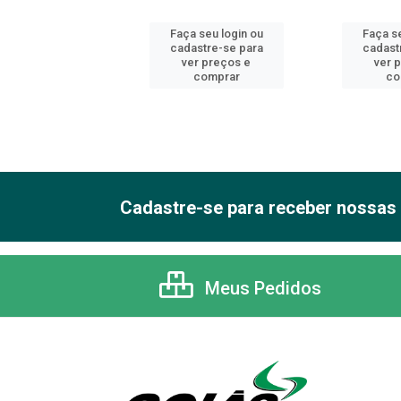
 seu login ou
Faça seu login ou
Faça se
astre-se para
cadastre-se para
cadast
er preços e
ver preços e
ver 
comprar
comprar
co
Cadastre-se para receber nossas 
Meus Pedidos