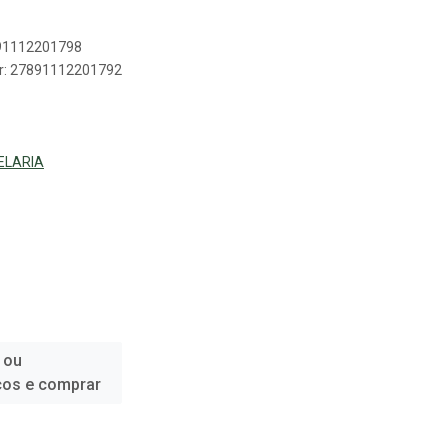
891112201798
er: 27891112201792
ELARIA
 ou
ços e comprar