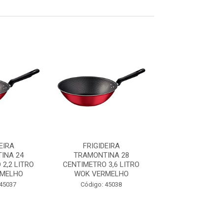
EIRA
FRIGIDEIRA
FRIGIDEI
INA 24
TRAMONTINA 28
TRAMONTIN
2,2 LITRO
CENTIMETRO 3,6 LITRO
CENTIMETRO 0,
RMELHO
WOK VERMELHO
TURIM VERM
 45037
Código: 45038
Código: 43