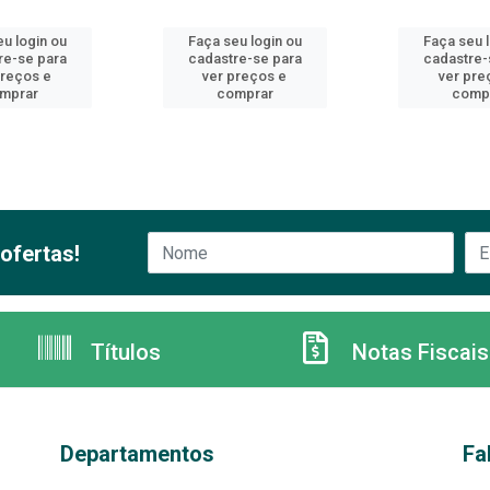
u login ou
Faça seu login ou
Faça seu 
re-se para
cadastre-se para
cadastre-
preços e
ver preços e
ver pre
mprar
comprar
comp
ofertas!
Títulos
Notas Fiscais
Departamentos
Fa