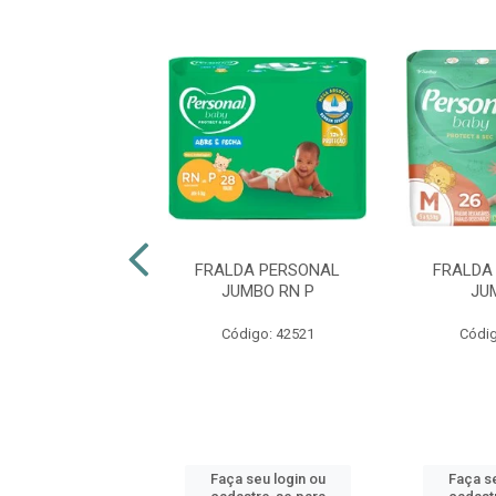
LDA BABYSEC
FRALDA PERSONAL
FRALDA
INHO HIPER G
JUMBO RN P
JU
digo: 47137
Código: 42521
Códig
 seu login ou
Faça seu login ou
Faça se