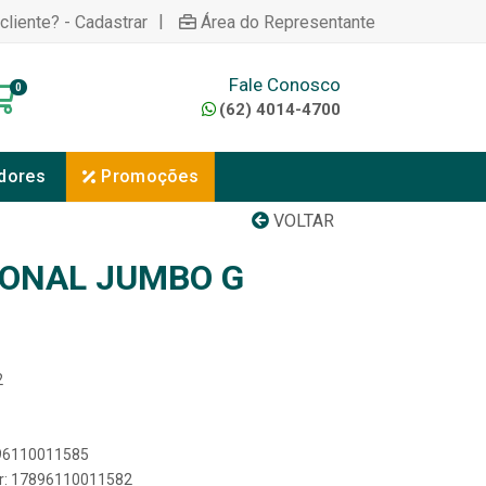
|
cliente? - Cadastrar
Área do Representante
Fale Conosco
0
(62) 4014-4700
dores
Promoções
VOLTAR
ONAL JUMBO G
2
896110011585
er: 17896110011582