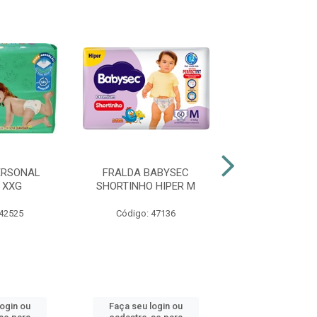
ERSONAL
FRALDA BABYSEC
FRALDA BAB
 XXG
SHORTINHO HIPER M
SHORTINHO H
 42525
Código: 47136
Código: 47
login ou
Faça seu login ou
Faça seu log