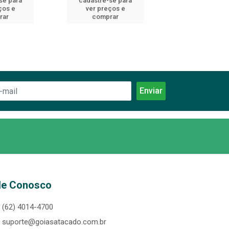
se para
cadastre-se para
cadastre-se 
ços e
ver preços e
ver preços
rar
comprar
comprar
le Conosco
(62) 4014-4700
suporte@goiasatacado.com.br