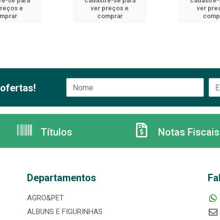
re-se para
cadastre-se para
cadastre-
preços e
ver preços e
ver pre
mprar
comprar
comp
ofertas!
Títulos
Notas Fiscais
Departamentos
Fa
AGRO&PET
ALBUNS E FIGURINHAS