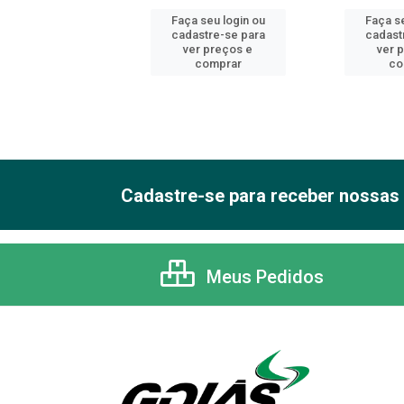
 seu login ou
Faça seu login ou
Faça se
astre-se para
cadastre-se para
cadast
er preços e
ver preços e
ver 
comprar
comprar
co
Cadastre-se para receber nossas 
Meus Pedidos