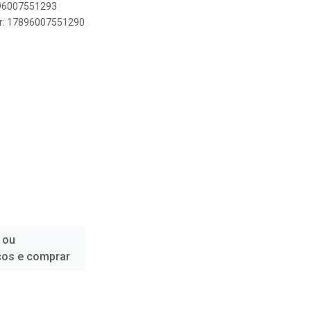
896007551293
er: 17896007551290
 ou
ços e comprar