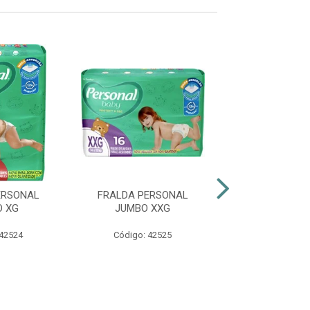
ERSONAL
FRALDA PERSONAL
FRALDA BAB
 XG
JUMBO XXG
SHORTINHO H
 42524
Código: 42525
Código: 47