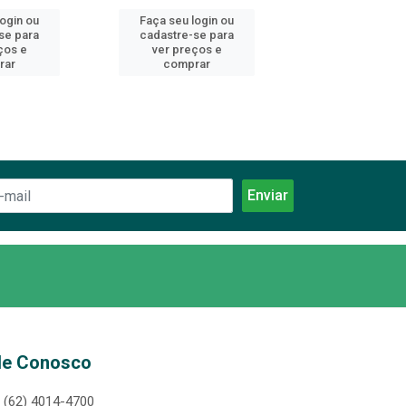
login ou
Faça seu login ou
Faça seu log
se para
cadastre-se para
cadastre-se 
ços e
ver preços e
ver preços
rar
comprar
comprar
le Conosco
(62) 4014-4700