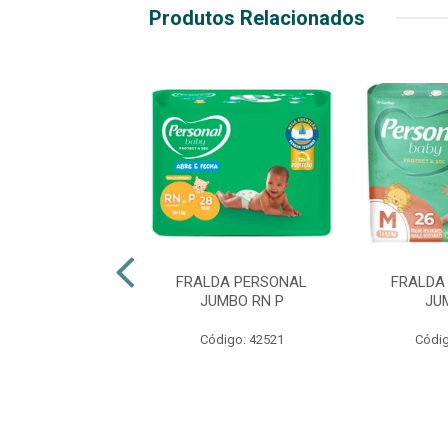
Produtos Relacionados
LDA BABYSEC
FRALDA PERSONAL
FRALDA
INHO HIPER M
JUMBO RN P
JU
digo: 47136
Código: 42521
Códig