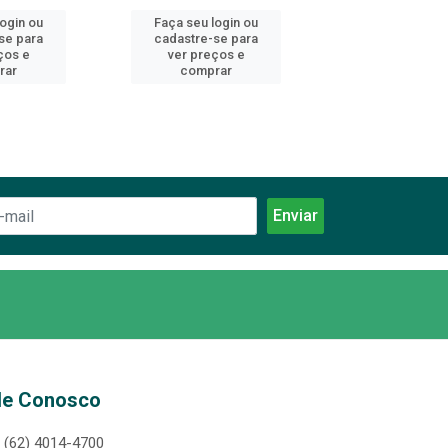
login ou
Faça seu login ou
Faça seu log
se para
cadastre-se para
cadastre-se 
ços e
ver preços e
ver preços
rar
comprar
comprar
le Conosco
(62) 4014-4700