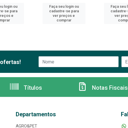
u login ou
Faça seu login ou
Faça seu 
re-se para
cadastre-se para
cadastre-
preços e
ver preços e
ver pre
mprar
comprar
comp
ofertas!
Títulos
Notas Fiscais
Departamentos
Fa
AGRO&PET