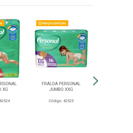
ERSONAL
FRALDA PERSONAL
FRALDA BAB
 XG
JUMBO XXG
SHORTINHO H
 42524
Código: 42525
Código: 47