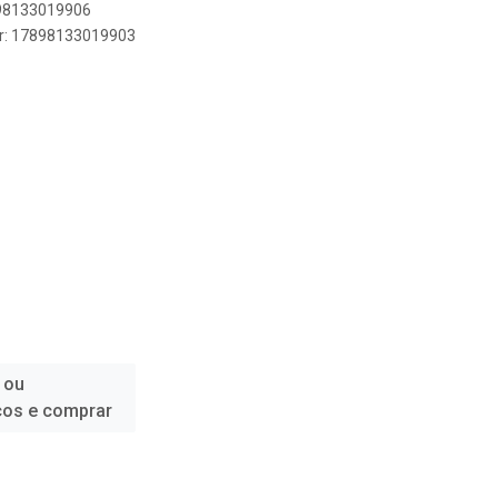
898133019906
er: 17898133019903
 ou
ços e comprar