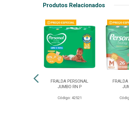
Produtos Relacionados
LDA BABYSEC
FRALDA PERSONAL
FRALDA
INHO HIPER M
JUMBO RN P
JU
digo: 47136
Código: 42521
Códig