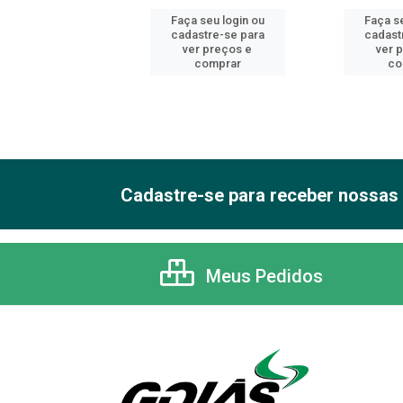
 seu login ou
Faça seu login ou
Faça se
astre-se para
cadastre-se para
cadast
er preços e
ver preços e
ver 
comprar
comprar
co
Cadastre-se para receber nossas 
Meus Pedidos