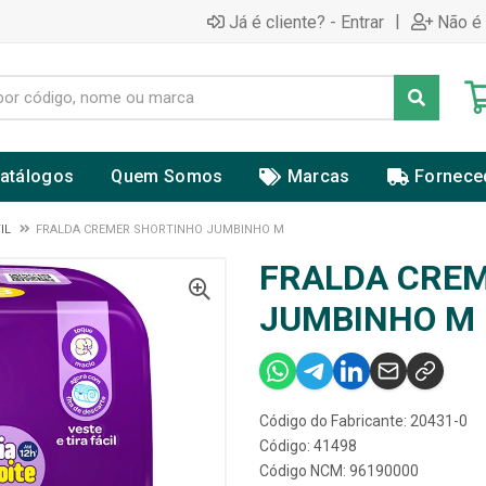
|
Já é cliente? - Entrar
Não é 
atálogos
Quem Somos
Marcas
Fornece
IL
FRALDA CREMER SHORTINHO JUMBINHO M
FRALDA CRE
JUMBINHO M
Código do Fabricante: 20431-0
Código: 41498
Código NCM: 96190000