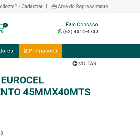
|
cliente? - Cadastrar
Área do Representante
Fale Conosco
0
(62) 4014-4700
dores
Promoções
VOLTAR
A EUROCEL
NTO 45MMX40MTS
43