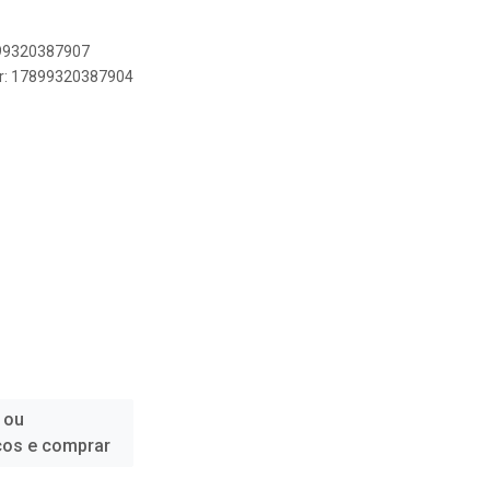
899320387907
er: 17899320387904
 ou
ços e comprar