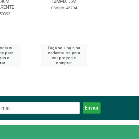
X40M
12MMX1,5M
12MMX2
ARENTE
Código: 46294
Código: 46
 50392
login ou
Faça seu login ou
Faça seu log
se para
cadastre-se para
cadastre-se 
ços e
ver preços e
ver preços
rar
comprar
comprar