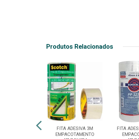
Produtos Relacionados
ESIVA 3M DUPLA
FITA ADESIVA 3M
FITA ADE
 FIXA FORTE
EMPACOTAMENTO
EMPAC