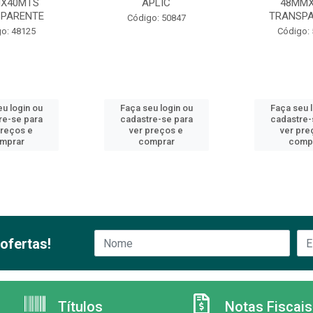
X40MTS
APLIC
48MM
PARENTE
TRANSP
Código: 50847
o: 48125
Código:
u login ou
Faça seu login ou
Faça seu 
re-se para
cadastre-se para
cadastre-
preços e
ver preços e
ver pre
mprar
comprar
comp
ofertas!
Títulos
Notas Fiscais