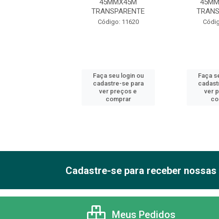
2MMX2MT
45MMX45M
45MM
TRANSPARENTE
TRANS
ódigo: 4658
Código: 11620
Códig
 seu login ou
Faça seu login ou
Faça se
astre-se para
cadastre-se para
cadast
er preços e
ver preços e
ver 
comprar
comprar
co
Cadastre-se para receber nossas 
Meus Pedidos