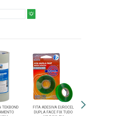
A TEKBOND
FITA ADESIVA EUROCEL
FITA ADESIVA 
AMENTO
DUPLA FACE FIX TUDO
FACE FIXA 