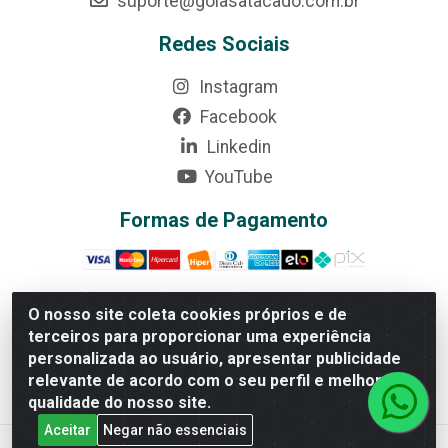
suporte@goiasatacado.com.br
Redes Sociais
Instagram
Facebook
Linkedin
YouTube
Formas de Pagamento
O nosso site coleta cookies próprios e de
terceiros para proporcionar uma experiência
Rede Brasil - Avenida Universitária, nº 3860, Jardim das
personalizada ao usuário, apresentar publicidade
Américas II Etapa - Anápolis/GO - CEP 75070-415 -
relevante de acordo com o seu perfil e melhorar a
CNPJ 07.728.073/0002-24
qualidade do nosso site.
Aceitar
Negar não essenciais