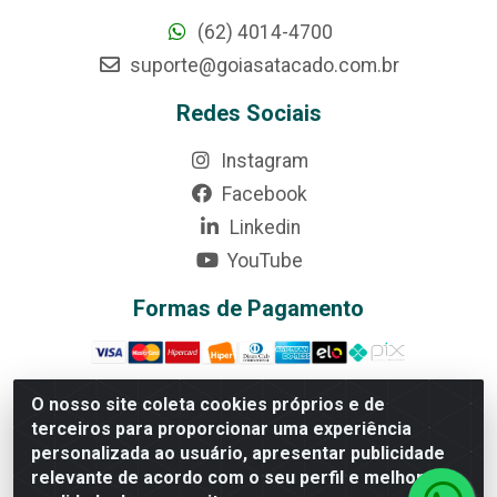
(62) 4014-4700
suporte@goiasatacado.com.br
Redes Sociais
Instagram
Facebook
Linkedin
YouTube
Formas de Pagamento
O nosso site coleta cookies próprios e de
terceiros para proporcionar uma experiência
Rede Brasil - Avenida Universitária, nº 3860, Jardim das
personalizada ao usuário, apresentar publicidade
Américas II Etapa - Anápolis/GO - CEP 75070-415 -
relevante de acordo com o seu perfil e melhorar a
CNPJ 07.728.073/0002-24