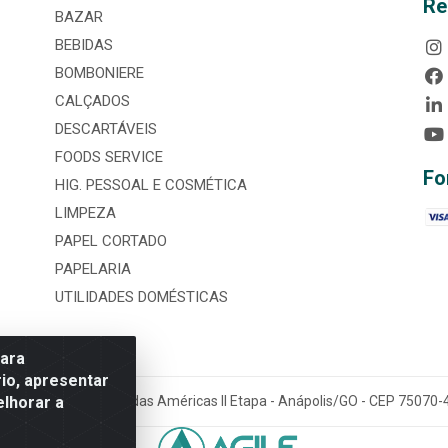
Re
BAZAR
BEBIDAS
BOMBONIERE
CALÇADOS
DESCARTÁVEIS
FOODS SERVICE
Fo
HIG. PESSOAL E COSMÉTICA
LIMPEZA
PAPEL CORTADO
PAPELARIA
UTILIDADES DOMÉSTICAS
para
io, apresentar
elhorar a
tária, nº 3860, Jardim das Américas II Etapa - Anápolis/GO - CEP 7507