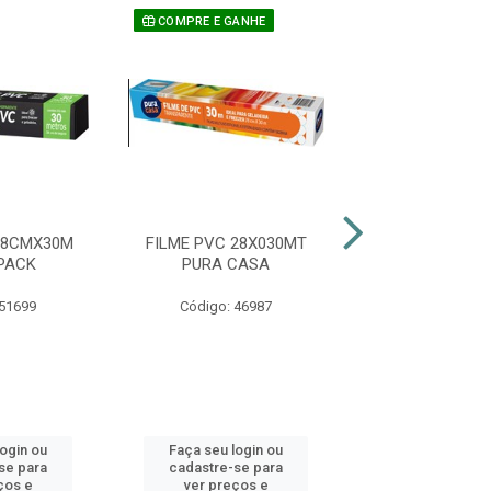
COMPRE E GANHE
28CMX30M
FILME PVC 28X030MT
FILME PVC 28
PACK
PURA CASA
GLOBOPA
 51699
Código: 46987
Código: 51
login ou
Faça seu login ou
Faça seu log
se para
cadastre-se para
cadastre-se 
ços e
ver preços e
ver preços