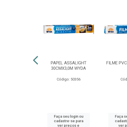
 PVC 28CMX15M
PAPEL ASSALIGHT
FILME PV
LOBOPACK
30CMX3,0M WYDA
digo: 51698
Código: 50356
Cód
 seu login ou
Faça seu login ou
Faça se
astre-se para
cadastre-se para
cadast
er preços e
ver preços e
ver 