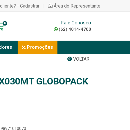
|
cliente? - Cadastrar
Área do Representante
Fale Conosco
0
(62) 4014-4700
dores
Promoções
VOLTAR
8X030MT GLOBOPACK
7898971010070