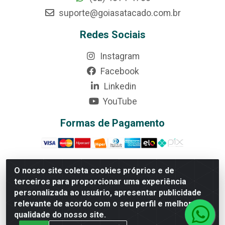
suporte@goiasatacado.com.br
Redes Sociais
Instagram
Facebook
Linkedin
YouTube
Formas de Pagamento
O nosso site coleta cookies próprios e de
terceiros para proporcionar uma experiência
Rede Brasil - Avenida Universitária, nº 3860, Jardim das
personalizada ao usuário, apresentar publicidade
Américas II Etapa - Anápolis/GO - CEP 75070-415 -
relevante de acordo com o seu perfil e melhorar a
CNPJ 07.728.073/0002-24
qualidade do nosso site.