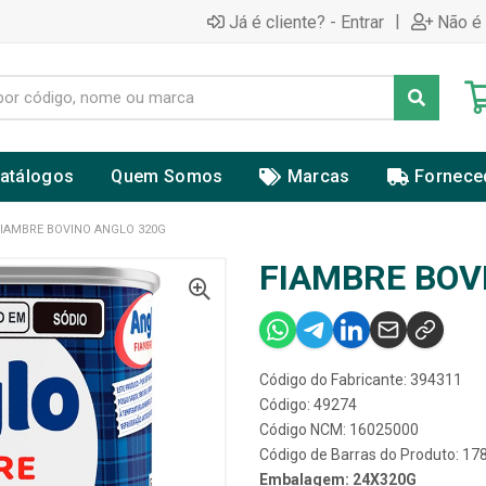
|
Já é cliente? - Entrar
Não é 
atálogos
Quem Somos
Marcas
Fornece
FIAMBRE BOVINO ANGLO 320G
FIAMBRE BOV
Código do Fabricante: 394311
Código: 49274
Código NCM: 16025000
Código de Barras do Produto: 1
Embalagem: 24X320G