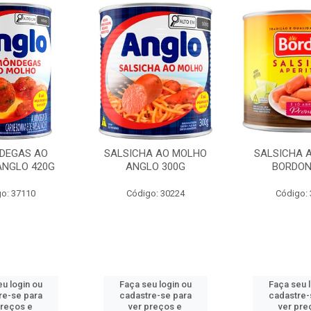
DEGAS AO
SALSICHA AO MOLHO
SALSICHA A
NGLO 420G
ANGLO 300G
BORDON
o: 37110
Código: 30224
Código:
u login ou
Faça seu login ou
Faça seu 
re-se para
cadastre-se para
cadastre-
preços e
ver preços e
ver pre