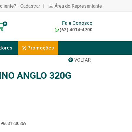
|
cliente? - Cadastrar
Área do Representante
Fale Conosco
0
(62) 4014-4700
dores
Promoções
VOLTAR
INO ANGLO 320G
7896031230369