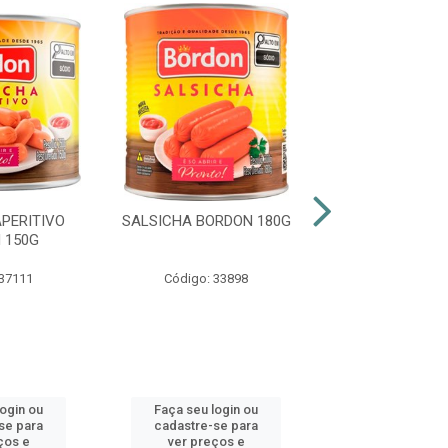
PERITIVO
SALSICHA BORDON 180G
FIAMBRE ODERI
 150G
 37111
Código: 33898
Código: 44
login ou
Faça seu login ou
Faça seu log
se para
cadastre-se para
cadastre-se 
ços e
ver preços e
ver preços