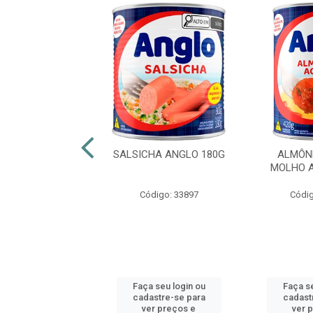
E ODERICH 320G
SALSICHA ANGLO 180G
ALMÔN
MOLHO A
ódigo: 4462
Código: 33897
Códig
 seu login ou
Faça seu login ou
Faça se
astre-se para
cadastre-se para
cadast
er preços e
ver preços e
ver 