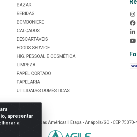
Re
BAZAR
BEBIDAS
BOMBONIERE
CALÇADOS
DESCARTÁVEIS
FOODS SERVICE
Fo
HIG. PESSOAL E COSMÉTICA
LIMPEZA
PAPEL CORTADO
PAPELARIA
UTILIDADES DOMÉSTICAS
para
io, apresentar
elhorar a
tária, nº 3860, Jardim das Américas II Etapa - Anápolis/GO - CEP 7507