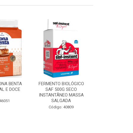
ONA BENTA
FERMENTO BIOLÓGICO
FERMENTO FL
AL E DOCE
SAF 500G SECO
500G BIOL MAS
INSTANTÂNEO MASSA
SALGADA
 46051
Código: 46
Código: 40809