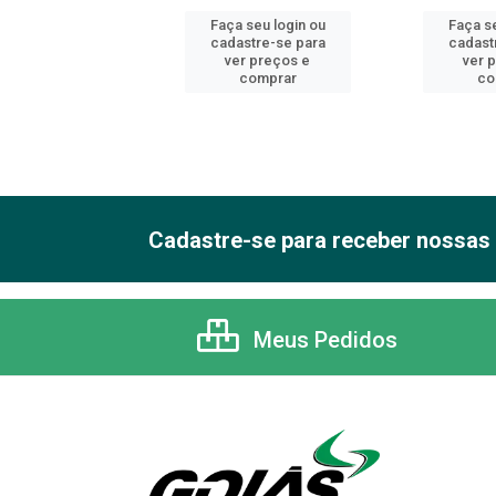
 seu login ou
Faça seu login ou
Faça se
astre-se para
cadastre-se para
cadast
er preços e
ver preços e
ver 
comprar
comprar
co
Cadastre-se para receber nossas 
Meus Pedidos