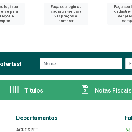
u login ou
Faça seu login ou
Faça seu 
re-se para
cadastre-se para
cadastre-
preços e
ver preços e
ver pre
mprar
comprar
comp
ofertas!
Títulos
Notas Fiscais
Departamentos
Fa
AGRO&PET