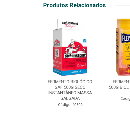
Produtos Relacionados
TO DONA BENTA
FERMENTO BIOLÓGICO
FERMEN
IOL SAL E DOCE
SAF 500G SECO
500G BIO
INSTANTÂNEO MASSA
SALGADA
digo: 46051
Códig
Código: 40809