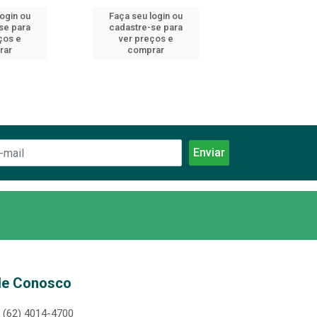
login ou
Faça seu login ou
Faça seu log
se para
cadastre-se para
cadastre-se 
ços e
ver preços e
ver preços
rar
comprar
comprar
le Conosco
(62) 4014-4700