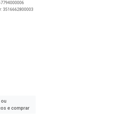
267794000006
er: 3516662800003
 ou
ços e comprar