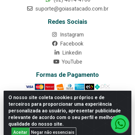
suporte@goiasatacado.com.br
Redes Sociais
Instagram
Facebook
Linkedin
YouTube
Formas de Pagamento
O nosso site coleta cookies próprios e de
terceiros para proporcionar uma experiência
Rede Brasil - Avenida Universitária, nº 3860, Jardim das
personalizada ao usuário, apresentar publicidade
Américas II Etapa - Anápolis/GO - CEP 75070-415 -
relevante de acordo com o seu perfil e melhorar a
CNPJ 07.728.073/0002-24
qualidade do nosso site.
Aceitar
Negar não essenciais