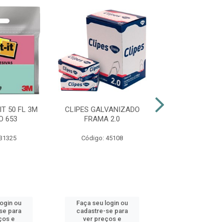
T 50 FL 3M
CLIPES GALVANIZADO
CLIPES GALVA
O 653
FRAMA 2.0
FRAMA 8
 31325
Código: 45108
Código: 45
login ou
Faça seu login ou
Faça seu log
se para
cadastre-se para
cadastre-se 
ços e
ver preços e
ver preços