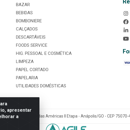
Re
BAZAR
BEBIDAS
BOMBONIERE
CALÇADOS
DESCARTÁVEIS
FOODS SERVICE
Fo
HIG. PESSOAL E COSMÉTICA
LIMPEZA
PAPEL CORTADO
PAPELARIA
UTILIDADES DOMÉSTICAS
para
io, apresentar
elhorar a
tária, nº 3860, Jardim das Américas II Etapa - Anápolis/GO - CEP 7507