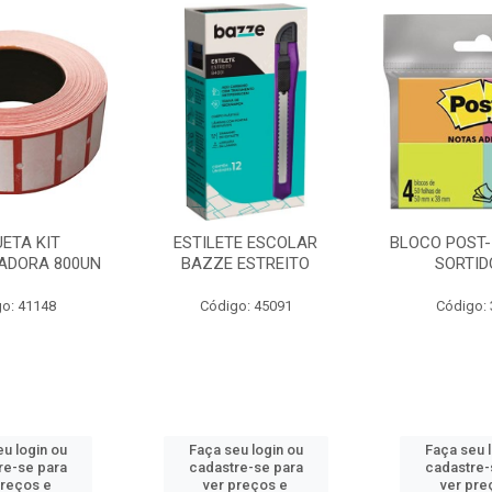
UETA KIT
ESTILETE ESCOLAR
BLOCO POST-I
TADORA 800UN
BAZZE ESTREITO
SORTID
o: 41148
Código: 45091
Código:
u login ou
Faça seu login ou
Faça seu 
re-se para
cadastre-se para
cadastre-
preços e
ver preços e
ver pre