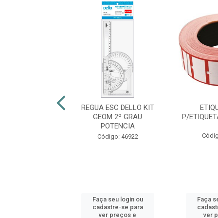
S GALVANIZADO
REGUA ESC DELLO KIT
ETIQ
RAMA 8.0
GEOM 2º GRAU
P/ETIQUE
POTENCIA
digo: 45112
Códig
Código: 46922
 seu login ou
Faça seu login ou
Faça se
astre-se para
cadastre-se para
cadast
er preços e
ver preços e
ver 