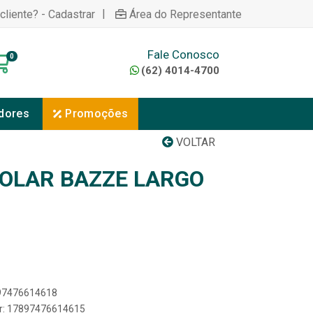
|
cliente? - Cadastrar
Área do Representante
Fale Conosco
0
(62) 4014-4700
dores
Promoções
VOLTAR
COLAR BAZZE LARGO
897476614618
er: 17897476614615