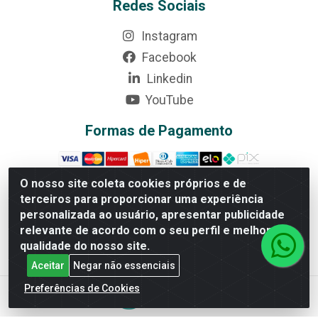
Redes Sociais
Instagram
Facebook
Linkedin
YouTube
Formas de Pagamento
O nosso site coleta cookies próprios e de
terceiros para proporcionar uma experiência
personalizada ao usuário, apresentar publicidade
Rede Brasil - Avenida Universitária, nº 3860, Jardim das
Américas II Etapa - Anápolis/GO - CEP 75070-415 -
relevante de acordo com o seu perfil e melhorar a
CNPJ 07.728.073/0002-24
qualidade do nosso site.
Aceitar
Negar não essenciais
Preferências de Cookies