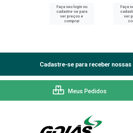
 seu login ou
Faça seu login ou
Faça se
astre-se para
cadastre-se para
cadast
er preços e
ver preços e
ver 
comprar
comprar
co
Cadastre-se para receber nossas 
Meus Pedidos