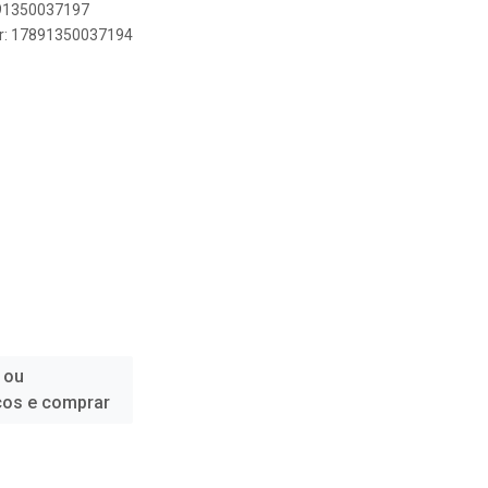
891350037197
er: 17891350037194
 ou
ços e comprar