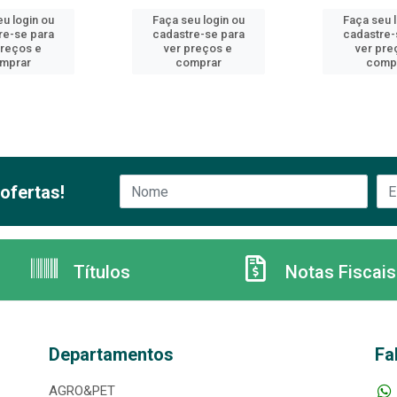
u login ou
Faça seu login ou
Faça seu 
re-se para
cadastre-se para
cadastre-
preços e
ver preços e
ver pre
mprar
comprar
comp
ofertas!
Títulos
Notas Fiscais
Departamentos
Fa
AGRO&PET