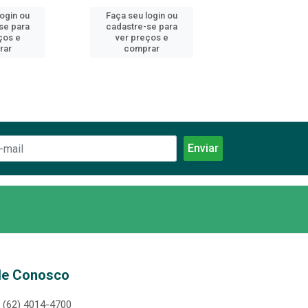
login ou
Faça seu login ou
Faça seu log
se para
cadastre-se para
cadastre-se 
ços e
ver preços e
ver preços
rar
comprar
comprar
le Conosco
(62) 4014-4700