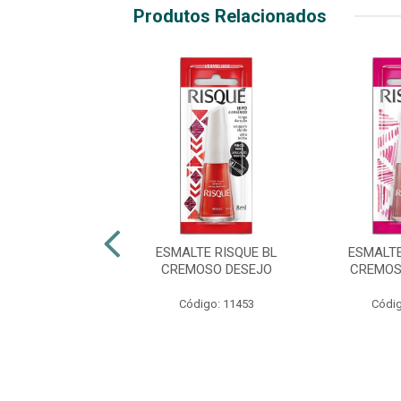
Produtos Relacionados
TE RISQUÉ BL
ESMALTE RISQUE BL
ESMALTE
NT PÉROLA
CREMOSO DESEJO
CREMOS
digo: 38394
Código: 11453
Códig