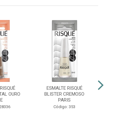
RISQUÉ
ESMALTE RISQUÉ
ESMALTE RIS
TAL OURO
BLISTER CREMOSO
CINT PÉR
DE
PARIS
Código: 38
 28336
Código: 353