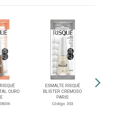
RISQUÉ
ESMALTE RISQUÉ
ESMALTE RIS
TAL OURO
BLISTER CREMOSO
CINT PÉR
DE
PARIS
Código: 38
 28336
Código: 353