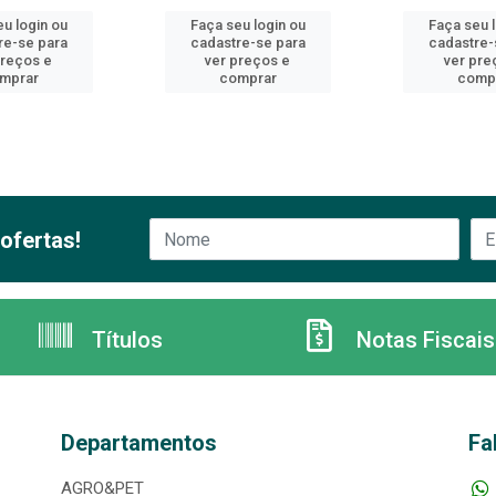
u login ou
Faça seu login ou
Faça seu 
re-se para
cadastre-se para
cadastre-
preços e
ver preços e
ver pre
mprar
comprar
comp
ofertas!
Títulos
Notas Fiscais
Departamentos
Fa
AGRO&PET