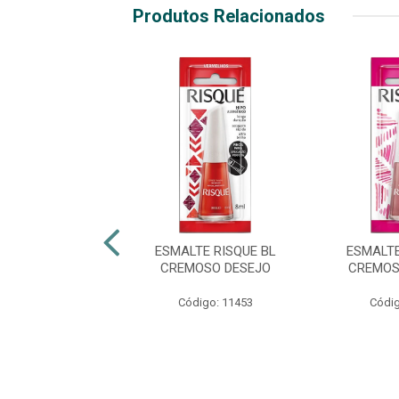
Produtos Relacionados
TE RISQUÉ BL
ESMALTE RISQUE BL
ESMALTE
NT PÉROLA
CREMOSO DESEJO
CREMOS
digo: 38394
Código: 11453
Códig