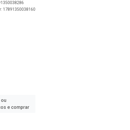
891350038286
er: 17891350038160
 ou
ços e comprar