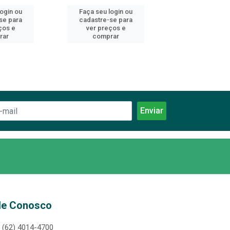
login ou
Faça seu login ou
Faça seu log
se para
cadastre-se para
cadastre-se 
ços e
ver preços e
ver preços
rar
comprar
comprar
le Conosco
(62) 4014-4700