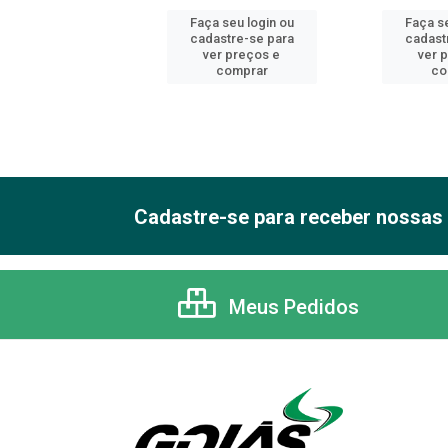
 seu login ou
Faça seu login ou
Faça se
astre-se para
cadastre-se para
cadast
er preços e
ver preços e
ver 
comprar
comprar
co
Cadastre-se para receber nossas 
Meus Pedidos