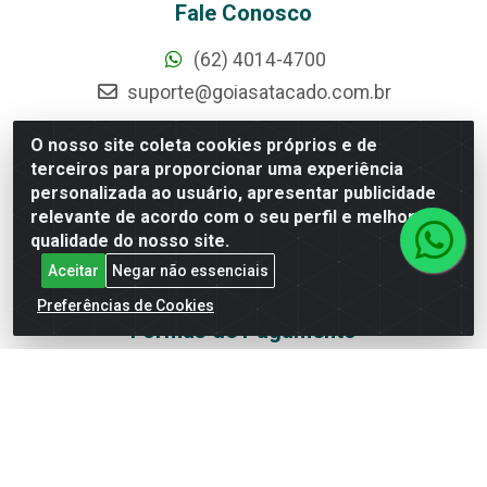
Fale Conosco
(62) 4014-4700
suporte@goiasatacado.com.br
Redes Sociais
O nosso site coleta cookies próprios e de
terceiros para proporcionar uma experiência
Instagram
personalizada ao usuário, apresentar publicidade
relevante de acordo com o seu perfil e melhorar a
Facebook
qualidade do nosso site.
Linkedin
Aceitar
Negar não essenciais
YouTube
Preferências de Cookies
Formas de Pagamento
Rede Brasil - Avenida Universitária, nº 3860, Jardim das
Américas II Etapa - Anápolis/GO - CEP 75070-415 -