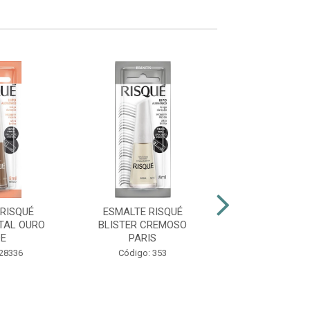
RISQUÉ
ESMALTE RISQUÉ
ESMALTE RIS
TAL OURO
BLISTER CREMOSO
CINT PÉR
DE
PARIS
Código: 38
 28336
Código: 353