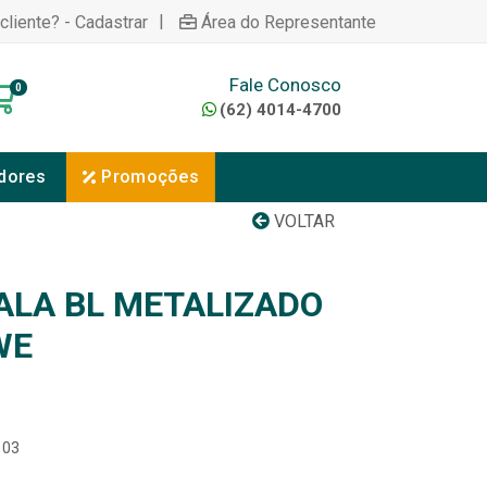
|
cliente? - Cadastrar
Área do Representante
Fale Conosco
0
(62) 4014-4700
dores
Promoções
VOLTAR
ALA BL METALIZADO
WE
103