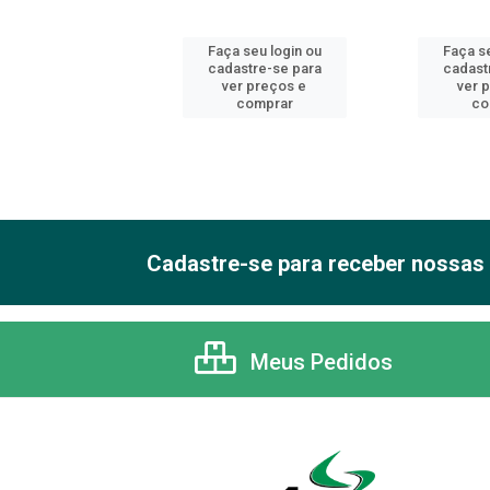
 seu login ou
Faça seu login ou
Faça se
astre-se para
cadastre-se para
cadast
er preços e
ver preços e
ver 
comprar
comprar
co
Cadastre-se para receber nossas 
Meus Pedidos