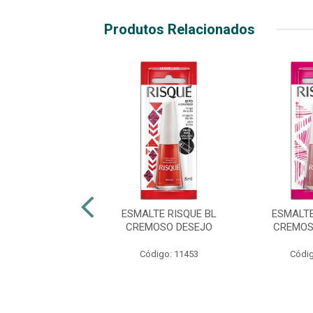
Produtos Relacionados
TE RISQUÉ BL
ESMALTE RISQUE BL
ESMALTE
NT PÉROLA
CREMOSO DESEJO
CREMOS
digo: 38394
Código: 11453
Códig