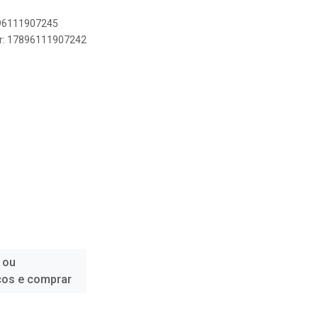
896111907245
er: 17896111907242
 ou
ços e comprar