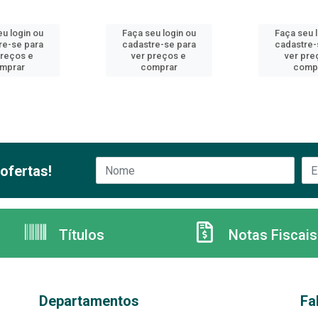
u login ou
Faça seu login ou
Faça seu 
re-se para
cadastre-se para
cadastre-
preços e
ver preços e
ver pre
mprar
comprar
comp
ofertas!
Títulos
Notas Fiscais
Departamentos
Fa