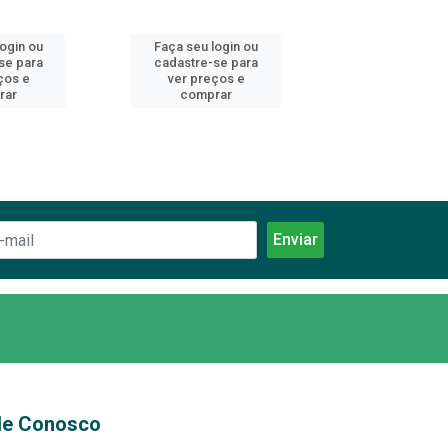
login ou
Faça seu login ou
Faça seu log
se para
cadastre-se para
cadastre-se 
ços e
ver preços e
ver preços
rar
comprar
comprar
le Conosco