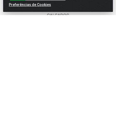
Preferências de Cookies
BOMBONIERE
CALÇADOS
DESCARTÁVEIS
FOODS SERVICE
HIG. PESSOAL E COSMÉTICA
LIMPEZA
PAPEL CORTADO
PAPELARIA
UTILIDADES DOMÉSTICAS
Fale Conosco
(62) 4014-4700