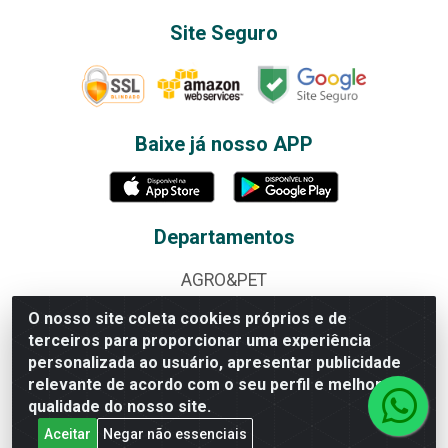
Site Seguro
Baixe já nosso APP
Departamentos
AGRO&PET
ALBUNS E FIGURINHAS
O nosso site coleta cookies próprios e de
terceiros para proporcionar uma experiência
ALIMENTOS
personalizada ao usuário, apresentar publicidade
relevante de acordo com o seu perfil e melhorar a
BAZAR
qualidade do nosso site.
BEBIDAS
Aceitar
Negar não essenciais