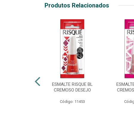
Produtos Relacionados
TE RISQUÉ BL
ESMALTE RISQUE BL
ESMALTE
NT PÉROLA
CREMOSO DESEJO
CREMOS
digo: 38394
Código: 11453
Códig