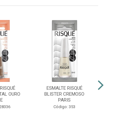
RISQUÉ
ESMALTE RISQUÉ
ESMALTE RIS
TAL OURO
BLISTER CREMOSO
CINT PÉR
DE
PARIS
Código: 38
 28336
Código: 353