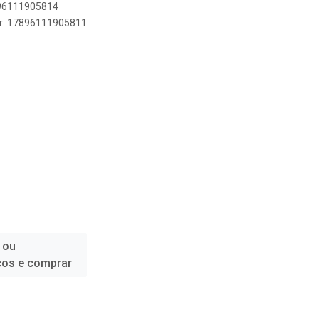
896111905814
er: 17896111905811
 ou
ços e comprar