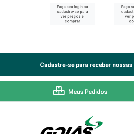
 seu login ou
Faça seu login ou
Faça se
astre-se para
cadastre-se para
cadast
er preços e
ver preços e
ver 
comprar
comprar
co
Cadastre-se para receber nossas 
Meus Pedidos