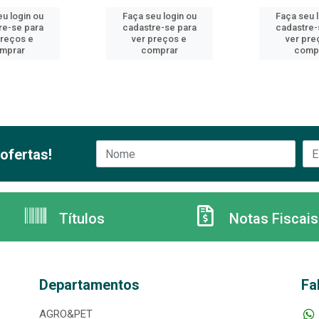
u login ou
Faça seu login ou
Faça seu 
re-se para
cadastre-se para
cadastre-
preços e
ver preços e
ver pre
mprar
comprar
comp
ofertas!
Títulos
Notas Fiscais
Departamentos
Fa
AGRO&PET