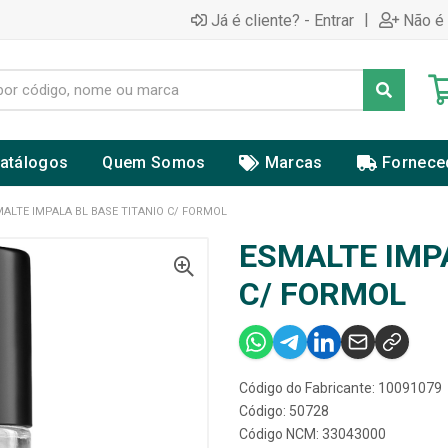
|
Já é cliente? - Entrar
Não é 
atálogos
Quem Somos
Marcas
Fornece
ALTE IMPALA BL BASE TITANIO C/ FORMOL
ESMALTE IMPA
C/ FORMOL
Código do Fabricante: 10091079
Código: 50728
Código NCM: 33043000