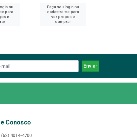
login ou
Faça seu login ou
Faça seu log
se para
cadastre-se para
cadastre-se 
ços e
ver preços e
ver preços
rar
comprar
comprar
le Conosco
(62) 4014-4700