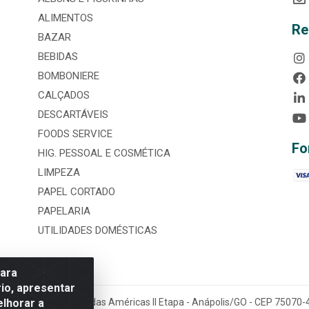
ALIMENTOS
Re
BAZAR
BEBIDAS
BOMBONIERE
CALÇADOS
DESCARTÁVEIS
FOODS SERVICE
Fo
HIG. PESSOAL E COSMÉTICA
LIMPEZA
PAPEL CORTADO
PAPELARIA
UTILIDADES DOMÉSTICAS
para
io, apresentar
elhorar a
tária, nº 3860, Jardim das Américas II Etapa - Anápolis/GO - CEP 7507