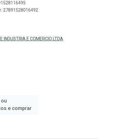
891528116495
er: 27891528016492
E INDUSTRIA E COMERCIO LTDA
 ou
ços e comprar