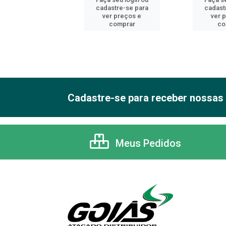
astre-se para
cadastre-se para
cadast
er preços e
ver preços e
ver 
comprar
comprar
co
Cadastre-se para receber nossas 
Meus Pedidos