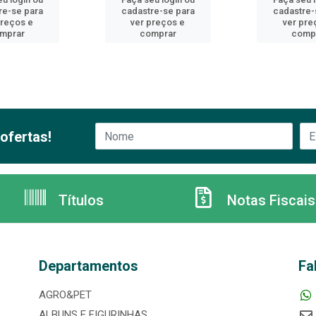
re-se para
cadastre-se para
cadastre-
preços e
ver preços e
ver pre
mprar
comprar
comp
ofertas!
Títulos
Notas Fiscais
Departamentos
Fa
AGRO&PET
ALBUNS E FIGURINHAS