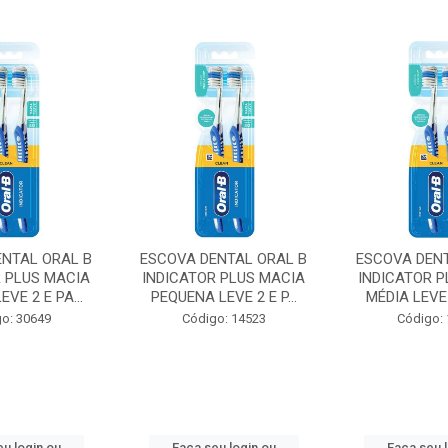
ENTAL ORAL B
ESCOVA DENTAL ORAL B
ESCOVA DENT
R PLUS MACIA
INDICATOR PLUS MACIA
INDICATOR P
VE 2 E PA...
PEQUENA LEVE 2 E P...
MÉDIA LEVE 
o: 30649
Código: 14523
Código:
u login ou
Faça seu login ou
Faça seu 