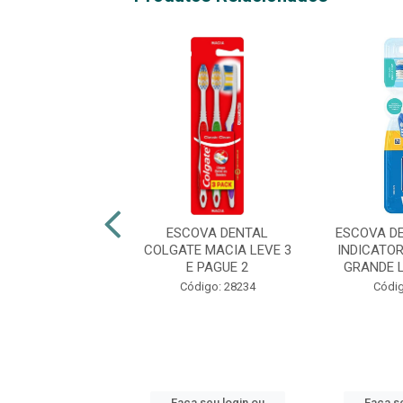
 DENTAL ORAL B
ESCOVA DENTAL
ESCOVA D
ÉDIA LEVE 3 E
COLGATE MACIA LEVE 3
INDICATO
PAGUE 2
E PAGUE 2
GRANDE LE
digo: 36077
Código: 28234
Códig
 seu login ou
Faça seu login ou
Faça se