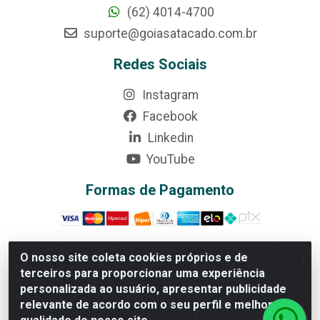
(62) 4014-4700
suporte@goiasatacado.com.br
Redes Sociais
Instagram
Facebook
Linkedin
YouTube
Formas de Pagamento
O nosso site coleta cookies próprios e de
terceiros para proporcionar uma experiência
Rede Brasil - Avenida Universitária, nº 3860, Jardim das
personalizada ao usuário, apresentar publicidade
Américas II Etapa - Anápolis/GO - CEP 75070-415 -
relevante de acordo com o seu perfil e melhorar a
CNPJ 07.728.073/0002-24