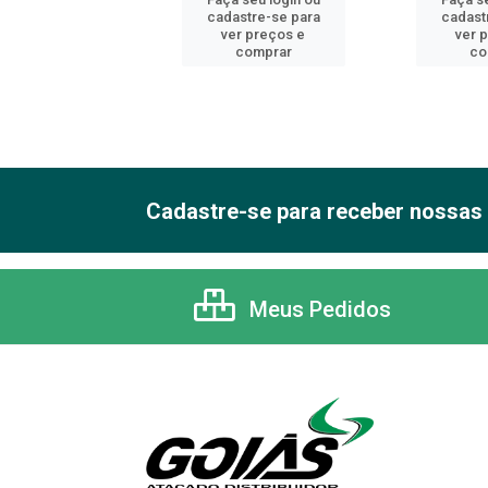
astre-se para
cadastre-se para
cadast
er preços e
ver preços e
ver 
comprar
comprar
co
Cadastre-se para receber nossas 
Meus Pedidos