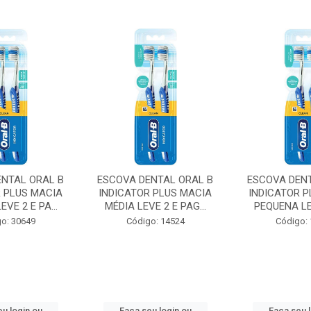
ENTAL ORAL B
ESCOVA DENTAL ORAL B
ESCOVA DENT
R PLUS MACIA
INDICATOR PLUS MACIA
INDICATOR P
VE 2 E PA...
MÉDIA LEVE 2 E PAG...
PEQUENA LEV
o: 30649
Código: 14524
Código:
u login ou
Faça seu login ou
Faça seu 