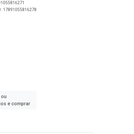
891055816271
er: 17891055816278
 ou
ços e comprar