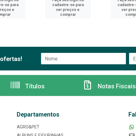
re-se para
cadastre-se para
cadastre-
preços e
ver preços e
ver pre
mprar
comprar
comp
ofertas!
Títulos
Notas Fiscais
Departamentos
Fa
AGRO&PET
ALBUNS E FIGURINHAS