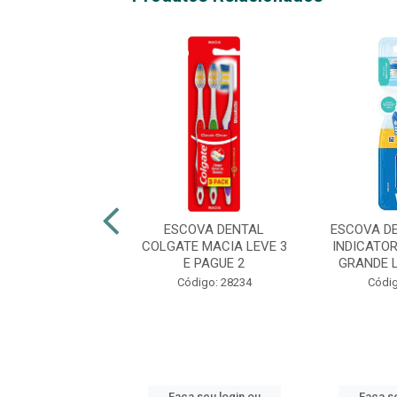
OVA DENTAL
ESCOVA DENTAL
ESCOVA D
ATE ZIG ZAG
COLGATE MACIA LEVE 3
INDICATO
VÃO MACIA
E PAGUE 2
GRANDE LE
digo: 47836
Código: 28234
Códig
 seu login ou
Faça seu login ou
Faça se