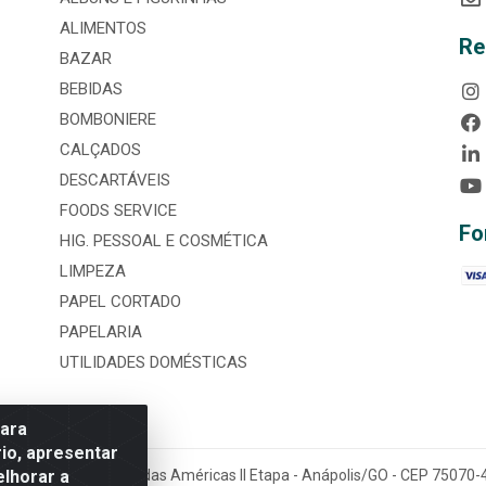
ALIMENTOS
Re
BAZAR
BEBIDAS
BOMBONIERE
CALÇADOS
DESCARTÁVEIS
FOODS SERVICE
Fo
HIG. PESSOAL E COSMÉTICA
LIMPEZA
PAPEL CORTADO
PAPELARIA
UTILIDADES DOMÉSTICAS
para
io, apresentar
elhorar a
tária, nº 3860, Jardim das Américas II Etapa - Anápolis/GO - CEP 7507