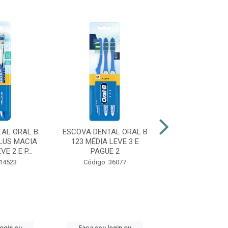
AL ORAL B
ESCOVA DENTAL ORAL B
ESCOVA DE
LUS MACIA
123 MÉDIA LEVE 3 E
COLGATE ZI
E 2 E P...
PAGUE 2
CARVÃO M
 14523
Código: 36077
Código: 47
login ou
Faça seu login ou
Faça seu log