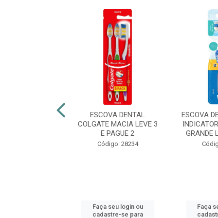
OVA DENTAL
ESCOVA DENTAL
ESCOVA D
ATE ZIG ZAG
COLGATE MACIA LEVE 3
INDICATO
VÃO MACIA
E PAGUE 2
GRANDE LE
digo: 47836
Código: 28234
Códig
 seu login ou
Faça seu login ou
Faça se
astre-se para
cadastre-se para
cadast