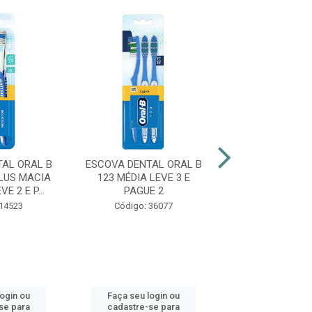
AL ORAL B
ESCOVA DENTAL ORAL B
ESCOVA DE
LUS MACIA
123 MÉDIA LEVE 3 E
COLGATE ZI
E 2 E P...
PAGUE 2
CARVÃO M
 14523
Código: 36077
Código: 47
login ou
Faça seu login ou
Faça seu log
se para
cadastre-se para
cadastre-se 