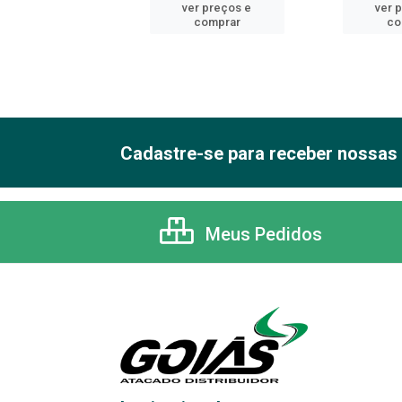
er preços e
ver preços e
ver 
comprar
comprar
co
Cadastre-se para receber nossas 
Meus Pedidos