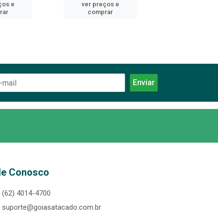
ços e
ver preços e
ver preços
rar
comprar
comprar
le Conosco
(62) 4014-4700
suporte@goiasatacado.com.br