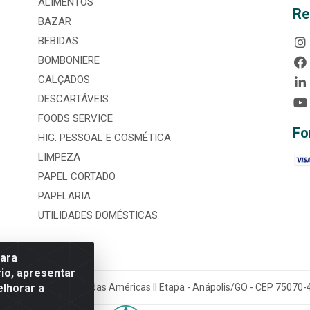
ALIMENTOS
Re
BAZAR
BEBIDAS
BOMBONIERE
CALÇADOS
DESCARTÁVEIS
FOODS SERVICE
Fo
HIG. PESSOAL E COSMÉTICA
LIMPEZA
PAPEL CORTADO
PAPELARIA
UTILIDADES DOMÉSTICAS
para
io, apresentar
elhorar a
tária, nº 3860, Jardim das Américas II Etapa - Anápolis/GO - CEP 7507