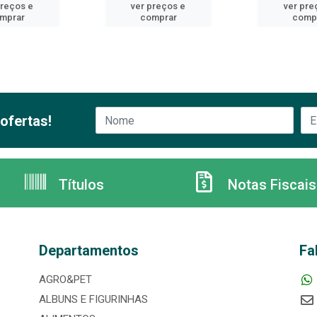
preços e
ver preços e
ver pre
mprar
comprar
comp
ofertas!
Títulos
Notas Fiscais
Departamentos
Fa
AGRO&PET
ALBUNS E FIGURINHAS