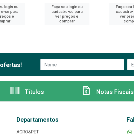
u login ou
Faça seu login ou
Faça seu 
re-se para
cadastre-se para
cadastre-
preços e
ver preços e
ver pre
mprar
comprar
comp
ofertas!
Títulos
Notas Fiscais
Departamentos
Fa
AGRO&PET