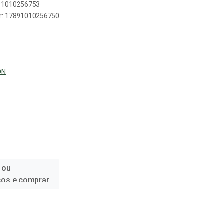
891010256753
er: 17891010256750
ON
 ou
ços e comprar