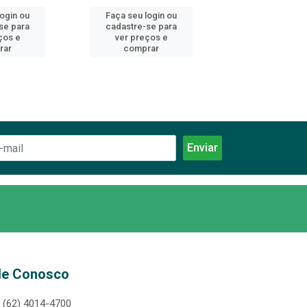
login ou
Faça seu login ou
Faça seu log
se para
cadastre-se para
cadastre-se 
ços e
ver preços e
ver preços
rar
comprar
comprar
le Conosco
(62) 4014-4700