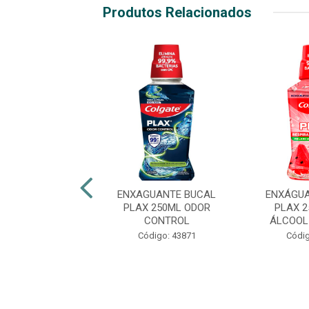
Produtos Relacionados
UANTE BUCAL
ENXAGUANTE BUCAL
ENXÁGUA
 LV+PG- ODOR
PLAX 250ML ODOR
PLAX 
CONTROL
CONTROL
ÁLCOOL
digo: 47835
Código: 43871
Códig