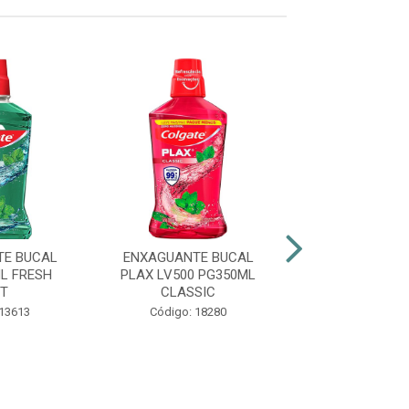
TE BUCAL
ENXAGUANTE BUCAL
ENXAGUANTE
L FRESH
PLAX LV500 PG350ML
PLAX LV+PG-
T
CLASSIC
CONTRO
 13613
Código: 18280
Código: 47