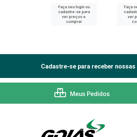
 seu login ou
Faça seu login ou
Faça se
astre-se para
cadastre-se para
cadast
er preços e
ver preços e
ver 
comprar
comprar
co
Cadastre-se para receber nossas 
Meus Pedidos