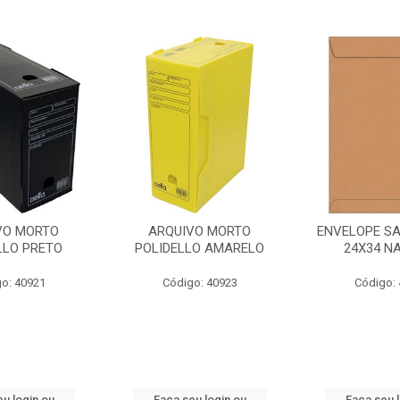
VO MORTO
ARQUIVO MORTO
ENVELOPE SA
LLO PRETO
POLIDELLO AMARELO
24X34 N
o: 40921
Código: 40923
Código:
u login ou
Faça seu login ou
Faça seu 