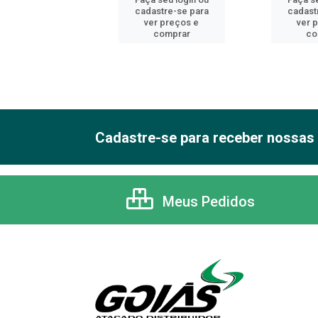
astre-se para
cadastre-se para
cadast
er preços e
ver preços e
ver 
comprar
comprar
co
Cadastre-se para receber nossas 
Meus Pedidos