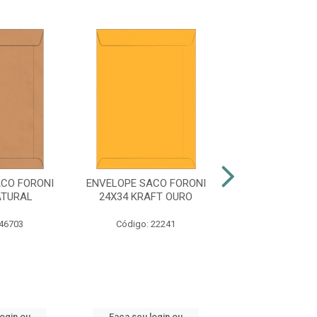
CO FORONI
ENVELOPE SACO FORONI
ENVELOPE SACO
ATURAL
24X34 KRAFT OURO
24X34 BRA
 46703
Código: 22241
Código: 22
login ou
Faça seu login ou
Faça seu log