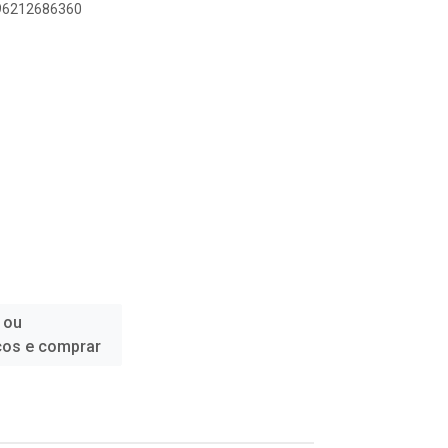
896212686360
 ou
ços e comprar