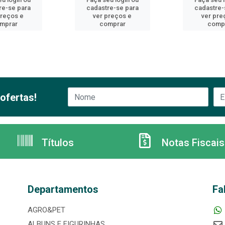
re-se para
cadastre-se para
cadastre-
preços e
ver preços e
ver pre
mprar
comprar
comp
ofertas!
Títulos
Notas Fiscais
Departamentos
Fa
AGRO&PET
ALBUNS E FIGURINHAS