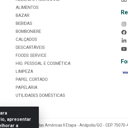
ALIMENTOS
Re
BAZAR
BEBIDAS
BOMBONIERE
CALÇADOS
DESCARTÁVEIS
FOODS SERVICE
Fo
HIG. PESSOAL E COSMÉTICA
LIMPEZA
PAPEL CORTADO
PAPELARIA
UTILIDADES DOMÉSTICAS
para
io, apresentar
elhorar a
tária, nº 3860, Jardim das Américas II Etapa - Anápolis/GO - CEP 7507