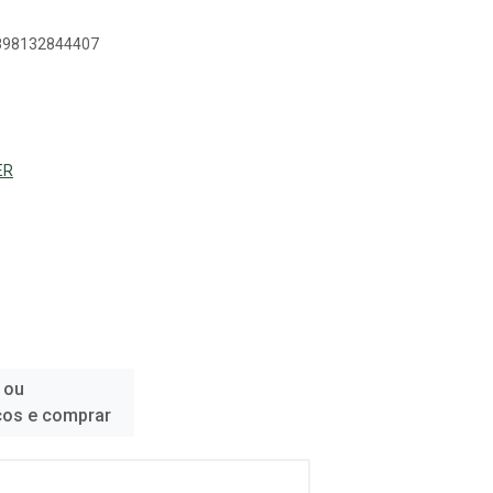
7898132844407
ER
 ou
ços e comprar