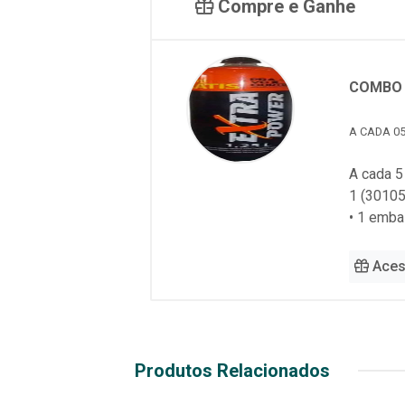
Compre e Ganhe
COMBO 
A CADA 05
A cada 5
1 (30105
• 1 emb
Aces
Produtos Relacionados