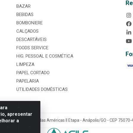
Re
BAZAR
BEBIDAS
BOMBONIERE
CALÇADOS
DESCARTÁVEIS
FOODS SERVICE
Fo
HIG. PESSOAL E COSMÉTICA
LIMPEZA
PAPEL CORTADO
PAPELARIA
UTILIDADES DOMÉSTICAS
para
io, apresentar
elhorar a
tária, nº 3860, Jardim das Américas II Etapa - Anápolis/GO - CEP 7507