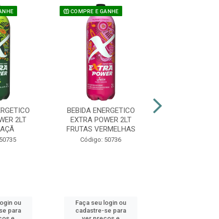
ANHE
COMPRE E GANHE
COMPRE E GAN
ERGETICO
BEBIDA ENERGETICO
BEBIDA ENER
WER 2LT
EXTRA POWER 2LT
EXTRA POWE
MAÇÃ
FRUTAS VERMELHAS
MELANC
 50735
Código: 50736
Código: 50
login ou
Faça seu login ou
Faça seu log
se para
cadastre-se para
cadastre-se 
ços e
ver preços e
ver preços