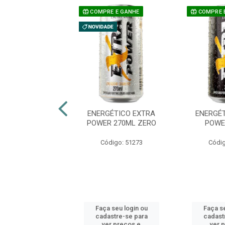
E E GANHE
COMPRE E GANHE
COMPRE 
A ENERGETICO
ENERGÉTICO EXTRA
ENERGÉ
A POWER 2LT
POWER 270ML ZERO
POWE
ELANCIA
Código: 51273
Códig
digo: 50737
 seu login ou
Faça seu login ou
Faça se
astre-se para
cadastre-se para
cadast
er preços e
ver preços e
ver 