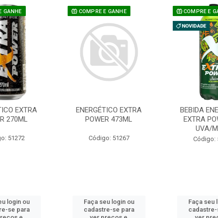
E GANHE
COMPRE E GANHE
COMPRE E G
TICO EXTRA
ENERGÉTICO EXTRA
BEBIDA EN
R 270ML
POWER 473ML
EXTRA PO
UVA/
o: 51272
Código: 51267
Código:
u login ou
Faça seu login ou
Faça seu 
re-se para
cadastre-se para
cadastre-
preços e
ver preços e
ver pre