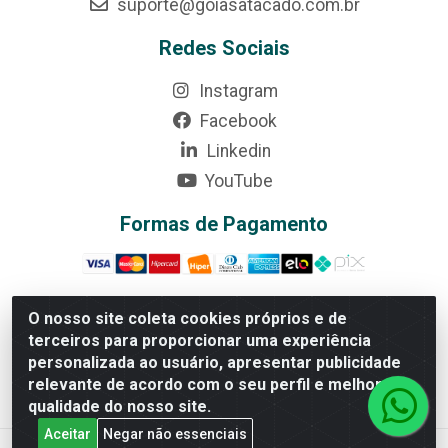
suporte@goiasatacado.com.br
Redes Sociais
Instagram
Facebook
Linkedin
YouTube
Formas de Pagamento
O nosso site coleta cookies próprios e de
terceiros para proporcionar uma experiência
Rede Brasil - Avenida Universitária, nº 3860, Jardim das
personalizada ao usuário, apresentar publicidade
Américas II Etapa - Anápolis/GO - CEP 75070-415 -
relevante de acordo com o seu perfil e melhorar a
CNPJ 07.728.073/0002-24
qualidade do nosso site.
Aceitar
Negar não essenciais