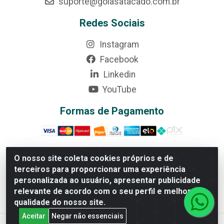
suporte@goiasatacado.com.br
Redes Sociais
Instagram
Facebook
Linkedin
YouTube
Formas de Pagamento
O nosso site coleta cookies próprios e de
terceiros para proporcionar uma experiência
Rede Brasil - Avenida Universitária, nº 3860, Jardim das
personalizada ao usuário, apresentar publicidade
Américas II Etapa - Anápolis/GO - CEP 75070-415 -
relevante de acordo com o seu perfil e melhorar a
CNPJ 07.728.073/0002-24
qualidade do nosso site.
Aceitar
Negar não essenciais