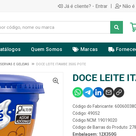
|
Já é cliente? - Entrar
Não é 
atálogos
Quem Somos
Marcas
Fornece
SERVAS E GELEIAS
DOCE LEITE ITAMBE 350G POTE
DOCE LEITE I
Código do Fabricante: 60060038
Código: 49052
Código NCM: 19019020
Código de Barras do Produto: 2
Embalagem: 12X350G