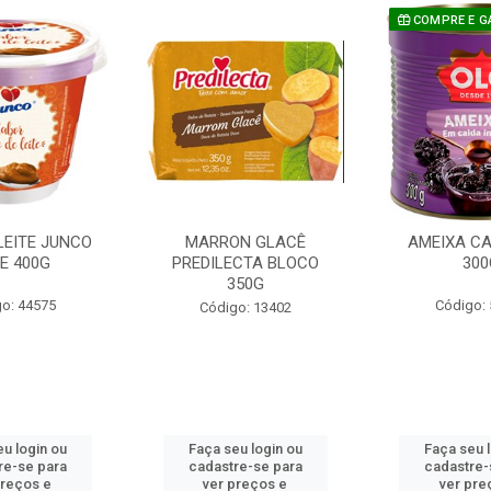
COMPRE E G
LEITE JUNCO
MARRON GLACÊ
AMEIXA CA
E 400G
PREDILECTA BLOCO
300
350G
o: 44575
Código:
Código: 13402
u login ou
Faça seu login ou
Faça seu 
re-se para
cadastre-se para
cadastre-
preços e
ver preços e
ver pre