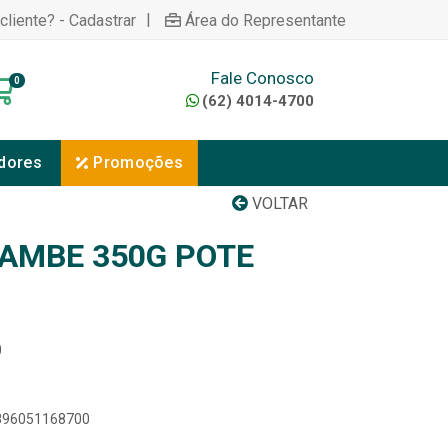
|
cliente? - Cadastrar
Área do Representante
Fale Conosco
0
(62) 4014-4700
dores
Promoções
VOLTAR
TAMBE 350G POTE
0
7896051168700