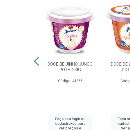
E DE LEITE
DOCE BEIJINHO JUNCO
DOCE DE 
CIONAL ITAMBÉ
POTE 400G
POT
ATA 800G
Código: 41255
Códig
digo: 28598
 seu login ou
Faça seu login ou
Faça se
astre-se para
cadastre-se para
cadast
er preços e
ver preços e
ver 