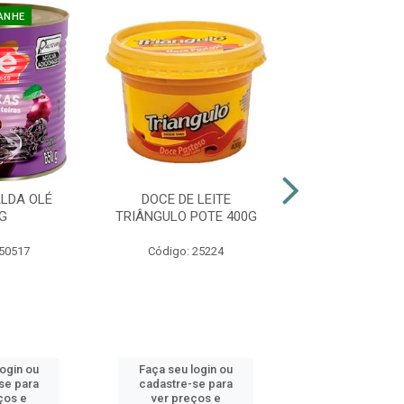
ANHE
LDA OLÉ
DOCE DE LEITE
DOCE DE L
G
TRIÂNGULO POTE 400G
TRADICIONAL 
LATA 80
 50517
Código: 25224
Código: 28
login ou
Faça seu login ou
Faça seu log
se para
cadastre-se para
cadastre-se 
ços e
ver preços e
ver preços