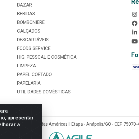
Re
BAZAR
BEBIDAS
BOMBONIERE
CALÇADOS
DESCARTÁVEIS
FOODS SERVICE
Fo
HIG. PESSOAL E COSMÉTICA
LIMPEZA
PAPEL CORTADO
PAPELARIA
UTILIDADES DOMÉSTICAS
para
io, apresentar
elhorar a
tária, nº 3860, Jardim das Américas II Etapa - Anápolis/GO - CEP 7507