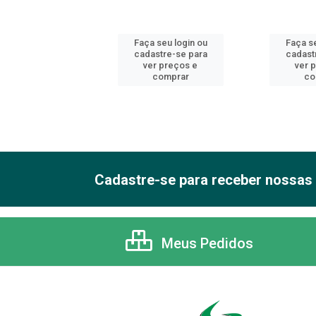
 seu login ou
Faça seu login ou
Faça se
astre-se para
cadastre-se para
cadast
er preços e
ver preços e
ver 
comprar
comprar
co
Cadastre-se para receber nossas 
Meus Pedidos