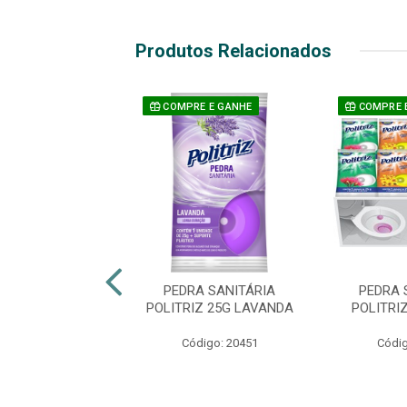
Produtos Relacionados
E E GANHE
COMPRE E GANHE
COMPRE 
LINA POLITRIZ
PEDRA SANITÁRIA
PEDRA 
12X50G
POLITRIZ 25G LAVANDA
POLITRI
digo: 17802
Código: 20451
Códig