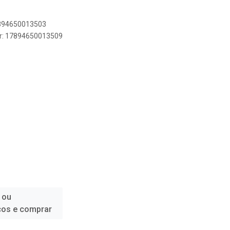
7894650013503
er: 17894650013509
 ou
ços e comprar