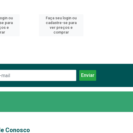
login ou
Faça seu login ou
Faça seu log
se para
cadastre-se para
cadastre-se 
ços e
ver preços e
ver preços
rar
comprar
comprar
le Conosco