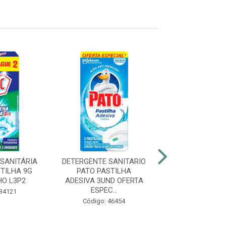
COMPRE E GAN
SANITÁRIA
DETERGENTE SANITARIO
NAFTALINA PO
TILHA 9G
PATO PASTILHA
12X50G
HO L3P2
ADESIVA 3UND OFERTA
ESPEC...
Código: 17
 34121
Código: 46454